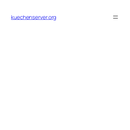
Skip
to
kuechenserver.org
content