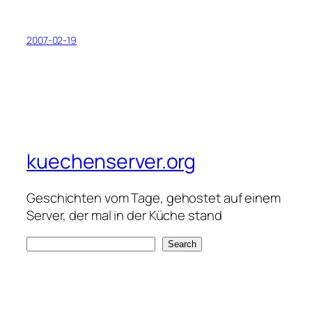
2007-02-19
kuechenserver.org
Geschichten vom Tage, gehostet auf einem
Server, der mal in der Küche stand
S
Search
e
a
r