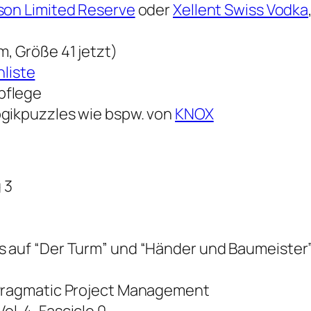
on Limited Reserve
oder
Xellent Swiss Vodka
, Größe 41 jetzt)
liste
pflege
ogikpuzzles wie bspw. von
KNOX
 3
s auf “Der Turm” und “Händer und Baumeister
 Pragmatic Project Management