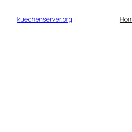
Skip
to
kuechenserver.org
Ho
content