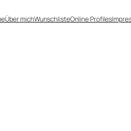
me
Über mich
Wunschliste
Online Profiles
Impre