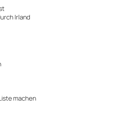
st
urch Irland
n
Liste machen