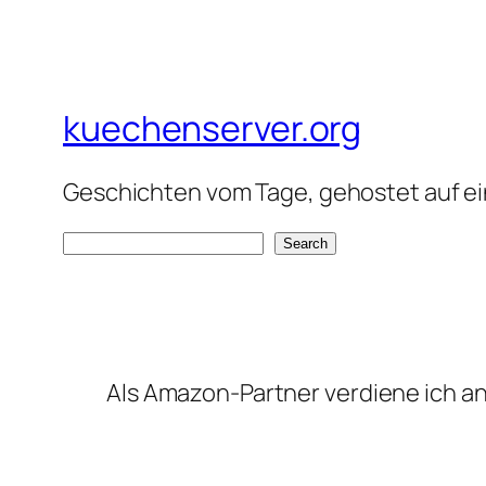
kuechenserver.org
Geschichten vom Tage, gehostet auf ein
S
Search
e
a
r
c
Als Amazon-Partner verdiene ich an 
h