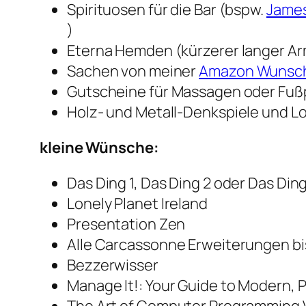
Spirituosen für die Bar (bspw.
James
)
Eterna Hemden (kürzerer langer Arm
Sachen von meiner
Amazon Wunsch
Gutscheine für Massagen oder Fuß
Holz- und Metall-Denkspiele und L
kleine Wünsche:
Das Ding 1, Das Ding 2 oder Das Ding
Lonely Planet Ireland
Presentation Zen
Alle Carcassonne Erweiterungen bi
Bezzerwisser
Manage It!: Your Guide to Modern,