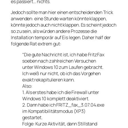
es passiert… nichts.
Jedoch sollte man hier einen entscheidenden Trick
anwenden: eine Stunde warten könnte klappen,
könnte jedoch auch nicht klappen. Es scheint jedoch
so zu sein, als würden andere Prozesse die
Installation temporär auf Eis legen. Daher half der
folgende Rat extrem gut:
“Die gute Nachricht ist, ich habe FritzFax
soeben nach zahlreichen Versuchen
unter Windows 10 zum Laufen gebracht.
Ich weiß nur nicht, ob ich das Vorgehen
exakt rekapitulieren kann.
Also:
1. Als erstes habe ich die Firewall unter
Windows 10 komplett deaktiviert.
2. Dann habe ich FRITZ_fax_3.07.04.exe
im Kompatibilitätsmodus (XP3)
gestartet.
Folge: Kurze Aktivität, dann Stillstand