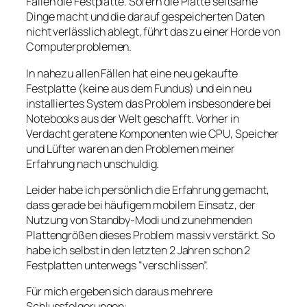
Fällen die Festplatte. Sofern die Platte seltsame
Dinge macht und die darauf gespeicherten Daten
nicht verlässlich ablegt, führt das zu einer Horde von
Computerproblemen.
In nahezu allen Fällen hat eine neu gekaufte
Festplatte (keine aus dem Fundus) und ein neu
installiertes System das Problem insbesondere bei
Notebooks aus der Welt geschafft. Vorher in
Verdacht geratene Komponenten wie CPU, Speicher
und Lüfter waren an den Problemen meiner
Erfahrung nach unschuldig.
Leider habe ich persönlich die Erfahrung gemacht,
dass gerade bei häufigem mobilem Einsatz, der
Nutzung von Standby-Modi und zunehmenden
Plattengrößen dieses Problem massiv verstärkt. So
habe ich selbst in den letzten 2 Jahren schon 2
Festplatten unterwegs “verschlissen”.
Für mich ergeben sich daraus mehrere
Schlussfolgerungen: