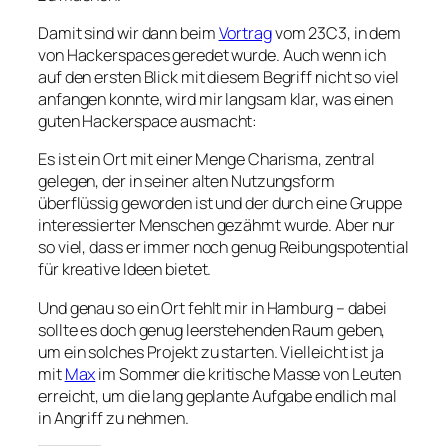
Damit sind wir dann beim
Vortrag
vom 23C3, in dem
von Hackerspaces geredet wurde. Auch wenn ich
auf den ersten Blick mit diesem Begriff nicht so viel
anfangen konnte, wird mir langsam klar, was einen
guten Hackerspace ausmacht:
Es ist ein Ort mit einer Menge Charisma, zentral
gelegen, der in seiner alten Nutzungsform
überflüssig geworden ist und der durch eine Gruppe
interessierter Menschen gezähmt wurde. Aber nur
so viel, dass er immer noch genug Reibungspotential
für kreative Ideen bietet.
Und genau so ein Ort fehlt mir in Hamburg – dabei
sollte es doch genug leerstehenden Raum geben,
um ein solches Projekt zu starten. Vielleicht ist ja
mit
Max
im Sommer die kritische Masse von Leuten
erreicht, um die lang geplante Aufgabe endlich mal
in Angriff zu nehmen.