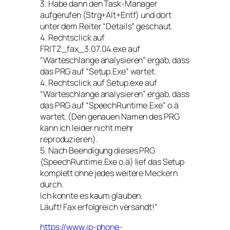
3. Habe dann den Task-Manager
aufgerufen (Strg+Alt+Entf) und dort
unter dem Reiter “Details” geschaut.
4. Rechtsclick auf
FRITZ_fax_3.07.04.exe auf
“Warteschlange analysieren” ergab, dass
das PRG auf “Setup.Exe” wartet.
4. Rechtsclick auf Setup.exe auf
“Warteschlange analysieren” ergab, dass
das PRG auf “SpeechRuntime.Exe” o.ä
wartet. (Den genauen Namen des PRG
kann ich leider nicht mehr
reproduzieren).
5. Nach Beendigung dieses PRG
(SpeechRuntime.Exe o.ä) lief das Setup
komplett ohne jedes weitere Meckern
durch.
Ich konnte es kaum glauben.
Läuft! Fax erfolgreich versandt!”
https://www.ip-phone-