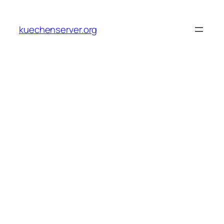
Skip
to
kuechenserver.org
content