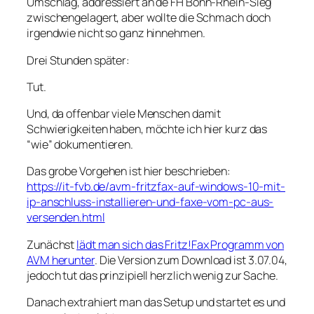
Umschlag, addressiert an de FH Bonn-Rhein-Sieg
zwischengelagert, aber wollte die Schmach doch
irgendwie nicht so ganz hinnehmen.
Drei Stunden später:
Tut.
Und, da offenbar viele Menschen damit
Schwierigkeiten haben, möchte ich hier kurz das
“wie” dokumentieren.
Das grobe Vorgehen ist hier beschrieben:
https://it-fvb.de/avm-fritzfax-auf-windows-10-mit-
ip-anschluss-installieren-und-faxe-vom-pc-aus-
versenden.html
Zunächst
lädt man sich das Fritz!Fax Programm von
AVM herunter
. Die Version zum Download ist 3.07.04,
jedoch tut das prinzipiell herzlich wenig zur Sache.
Danach extrahiert man das Setup und startet es und