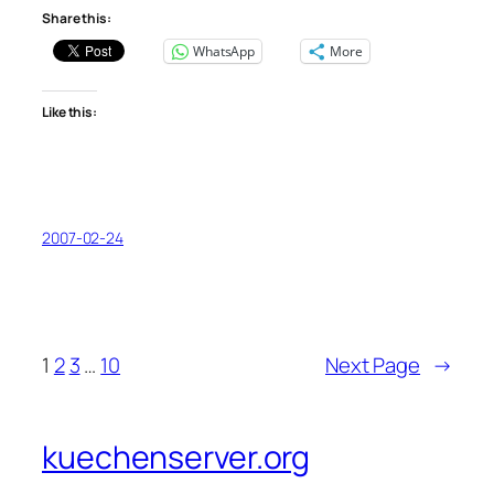
Share this:
WhatsApp
More
Like this:
2007-02-24
1
2
3
…
10
Next Page
→
kuechenserver.org