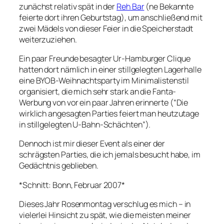
zunächst relativ spät in der
Reh Bar
(ne Bekannte
feierte dort ihren Geburtstag), um anschließend mit
zwei Mädels von dieser Feier in die Speicherstadt
weiterzuziehen.
Ein paar Freunde besagter Ur-Hamburger Clique
hatten dort nämlich in einer stillgelegten Lagerhalle
eine BYOB-Weihnachtsparty im Minimalistenstil
organisiert, die mich sehr stark an die Fanta-
Werbung von vor ein paar Jahren erinnerte (“Die
wirklich angesagten Parties feiert man heutzutage
in stillgelegten U-Bahn-Schächten”).
Dennoch ist mir dieser Event als einer der
schrägsten Parties, die ich jemals besucht habe, im
Gedächtnis geblieben.
*Schnitt: Bonn, Februar 2007*
Dieses Jahr Rosenmontag verschlug es mich – in
vielerlei Hinsicht zu spät, wie die meisten meiner