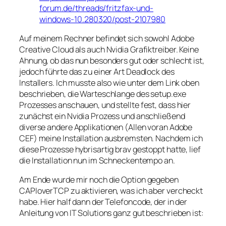
forum.de/threads/fritzfax-und-
windows-10.280320/post-2107980
Auf meinem Rechner befindet sich sowohl Adobe
Creative Cloud als auch Nvidia Grafiktreiber. Keine
Ahnung, ob das nun besonders gut oder schlecht ist,
jedoch führte das zu einer Art Deadlock des
Installers. Ich musste also wie unter dem Link oben
beschrieben, die Warteschlange des setup.exe
Prozesses anschauen, und stellte fest, dass hier
zunächst ein Nvidia Prozess und anschließend
diverse andere Applikationen (Allen voran Adobe
CEF) meine Installation ausbremsten. Nachdem ich
diese Prozesse hybrisartig brav gestoppt hatte, lief
die Installation nun im Schneckentempo an.
Am Ende wurde mir noch die Option gegeben
CAPIoverTCP zu aktivieren, was ich aber vercheckt
habe. Hier half dann der Telefoncode, der in der
Anleitung von IT Solutions ganz gut beschrieben ist: