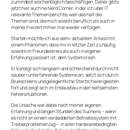
zumindest wochentäglich beschäftigen. Daher gibts
jetzt hier auch ne Nerd Corner, in der ich über IT
relevante Themen berichte, weil das halt die
Themen sind, die mich sowohl beruflich als auch in
meiner Freizeit immer mal wieder verfolgen.
Starten möchte ich aus semi-aktuellem Anlass mit
einem Phänomen, dass mir in letzter Zeit zu häufig
sowohl im Freundeskreis als auch in eigener
Erfahrung passiert ist: dem Systemcrash.
Er kündigt sich langsam und schleichend durch nicht
sauber runterfahrende Systeme an, setzt sich durch
Bluescreens und gelegentliche Startschwierigkeiten
fort und zeigt sich im Endausbau in den seltsamsten
Fehlersituationen.
Die Ursache war dabei nach meiner eigenen
Erfahrung und langen Stunden des Suchens – wenn
es nicht an einem verdaddelten Betriebssystem mit
Treiberproblemen lag – in allen hardwarebedingten