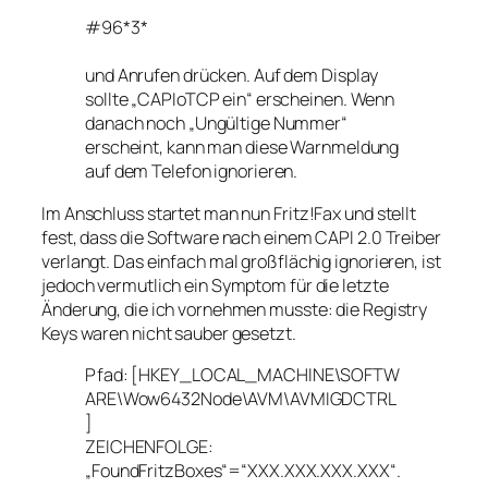
#96*3*
und Anrufen drücken. Auf dem Display
sollte „CAPIoTCP ein“ erscheinen. Wenn
danach noch „Ungültige Nummer“
erscheint, kann man diese Warnmeldung
auf dem Telefon ignorieren.
Im Anschluss startet man nun Fritz!Fax und stellt
fest, dass die Software nach einem CAPI 2.0 Treiber
verlangt. Das einfach mal großflächig ignorieren, ist
jedoch vermutlich ein Symptom für die letzte
Änderung, die ich vornehmen musste: die Registry
Keys waren nicht sauber gesetzt.
Pfad:
[HKEY_LOCAL_MACHINE\SOFTW
ARE\Wow6432Node\AVM\AVMIGDCTRL
]
ZEICHENFOLGE:
„
FoundFritzBoxes“
=“XXX.XXX.XXX.XXX“.