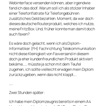
Webinterface versenden können, aber irgendwie
fand ich das doof. Warum soll ich als stolzer Inhaber
einer Telefonflatrate für Telefongebühren
zusätzliches Geld bezahlen. Moment, da war doch
dieses deutsche Routerprodukt, welches ich nutze,
meine FritzBox. Und, früher konnte man damit doch
auch faxen?
Es wäre doch gelacht, wenn ich als Diplom-
Informatiker (FH) Fachrichtung Telekommunikation
nicht diese Kleinigkeit von Faxversand in diesem
doch ja eher kundenfreundlichen Produkt aktiviert
bekäme…… müsste ja schon mit dem Teufel
zugehen, ich sollte vielleicht erwägen mein Diplom
zurückzugeben, wenn das nicht klappt….
…..
Zwei Stunden später:
Ich habe mein Diplomzeugnis bereits in einem A4