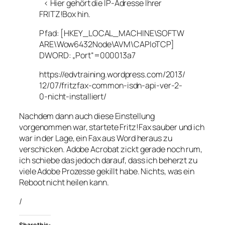
< Hier gehört die IP-Adresse Ihrer
FRITZ!Box hin.
Pfad:
[HKEY_LOCAL_MACHINE\SOFTW
ARE\Wow6432Node\AVM\CAPIoTCP]
DWORD: „
Port“
=000013a7
https://edvtraining.wordpress.com/2013/
12/07/fritzfax-common-isdn-api-ver-2-
0-nicht-installiert/
Nachdem dann auch diese Einstellung
vorgenommen war, startete Fritz!Fax sauber und ich
war in der Lage, ein Fax aus Word heraus zu
verschicken. Adobe Acrobat zickt gerade noch rum,
ich schiebe das jedoch darauf, dass ich beherzt zu
viele Adobe Prozesse gekillt habe. Nichts, was ein
Reboot nicht heilen kann.
/
Share this: