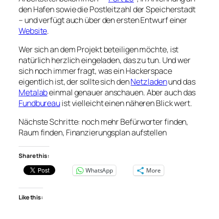
den Hafen sowie die Postleitzahl der Speicherstadt
– und verfügt auch über den ersten Entwurf einer
Website
.
Wer sich an dem Projekt beteiligen möchte, ist
natürlich herzlich eingeladen, das zu tun. Und wer
sich noch immer fragt, was ein Hackerspace
eigentlich ist, der sollte sich den
Netzladen
und das
Metalab
einmal genauer anschauen. Aber auch das
Fundbureau
ist vielleicht einen näheren Blick wert.
Nächste Schritte: noch mehr Befürworter finden,
Raum finden, Finanzierungsplan aufstellen
Share this:
WhatsApp
More
Like this: