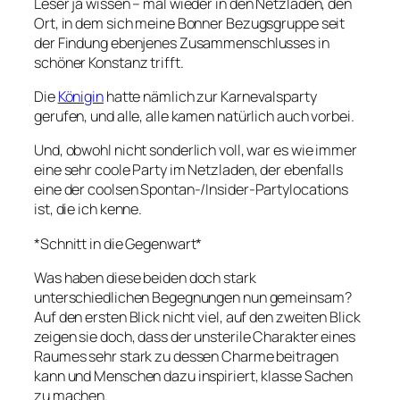
Leser ja wissen – mal wieder in den Netzladen, den
Ort, in dem sich meine Bonner Bezugsgruppe seit
der Findung ebenjenes Zusammenschlusses in
schöner Konstanz trifft.
Die
Königin
hatte nämlich zur Karnevalsparty
gerufen, und alle, alle kamen natürlich auch vorbei.
Und, obwohl nicht sonderlich voll, war es wie immer
eine sehr coole Party im Netzladen, der ebenfalls
eine der coolsen Spontan-/Insider-Partylocations
ist, die ich kenne.
*Schnitt in die Gegenwart*
Was haben diese beiden doch stark
unterschiedlichen Begegnungen nun gemeinsam?
Auf den ersten Blick nicht viel, auf den zweiten Blick
zeigen sie doch, dass der unsterile Charakter eines
Raumes sehr stark zu dessen Charme beitragen
kann und Menschen dazu inspiriert, klasse Sachen
zu machen.