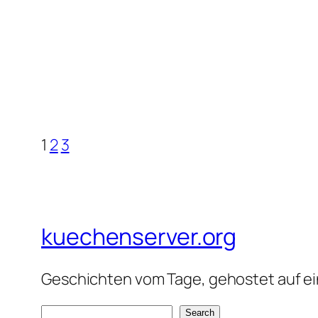
1
2
3
kuechenserver.org
Geschichten vom Tage, gehostet auf ein
S
Search