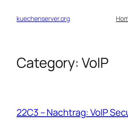
Skip
to
kuechenserver.org
Ho
content
Category:
VoIP
22C3 – Nachtrag: VoIP Secu