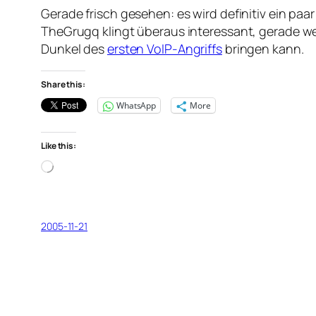
Gerade frisch gesehen: es wird definitiv ein paa
TheGrugq klingt überaus interessant, gerade wen
Dunkel des
ersten VoIP-Angriffs
bringen kann.
Share this:
WhatsApp
More
Like this:
Loading…
2005-11-21