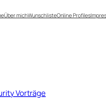
me
Über mich
Wunschliste
Online Profiles
Impre
rity Vorträge