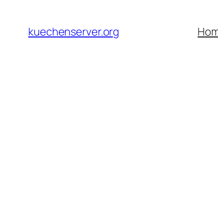
Skip
to
kuechenserver.org
Ho
content