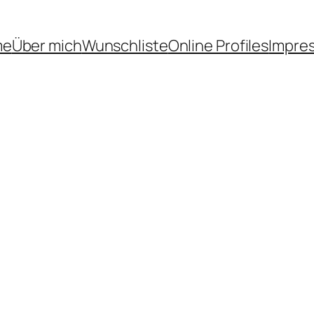
me
Über mich
Wunschliste
Online Profiles
Impre