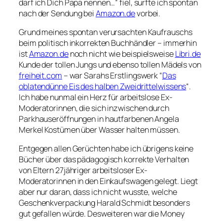
darf ich Dich Papa nennen…” fiel, surfte ich spontan
nach der Sendung bei
Amazon.de
vorbei.
Grund meines spontan verursachten Kaufrauschs
beim politisch inkorrekten Buchhändler – immerhin
ist
Amazon.de
noch nicht wie beispielsweise
Libri.de
Kunde der tollen Jungs und ebenso tollen Mädels von
freiheit.com
– war Sarahs Erstlingswerk “
Das
oblatendünne Eis des halben Zweidrittelwissens
“.
Ich habe nunmal ein Herz für arbeitslose Ex-
Moderatorinnen, die sich inzwischen durch
Parkhauseröffnungen in hautfarbenen Angela
Merkel Kostümen über Wasser halten müssen.
Entgegen allen Gerüchten habe ich übrigens keine
Bücher über das pädagogisch korrekte Verhalten
von Eltern 27jähriger arbeitsloser Ex-
Moderatorinnen in den Einkaufswagen gelegt. Liegt
aber nur daran, dass ich nicht wusste, welche
Geschenkverpackung Harald Schmidt besonders
gut gefallen würde. Desweiteren war die Money