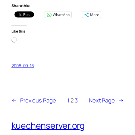
Share this:
WhatsApp
More
Like this:
Loading…
2006-09-16
←
Previous Page
1
2
3
Next Page
→
kuechenserver.org