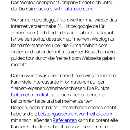
Das Weblog ebenjener Company findet sich unter
der Domain
hackers-with-attitude.com
.
Warum ich das blogge? Nun, weil ich mal wieder das
Internet verzerrt habe (4. Hit bei google.de für
freiheit.com). Ich finde, dass ich daher hier darauf
hinweisen sollte, dass sich auf meinem Weblog nur
Randinformationen über die Firma freiheit.com
finden und daher den interessierten Besuchern eine
guided tour durch die freiheit.com Webseite geben
möchte.
Daher: wer etwas über freiheit.com wissen möchte,
kann viele interessante Informationen auf der
freiheit-eigenen Website nachlesen: Die Punkte
Unternehmenskultur
, die ich auch so berichtet
bekommen habe und bei meinen zarten
Begegnungen mit dem Unternehmen ebenso erlebt
habe und die
Leistungsübersicht von freiheit.com
mit anschließenden
Referenzen
kann für potentielle
Kunden sicherlich sehr interessant sein, immerhin