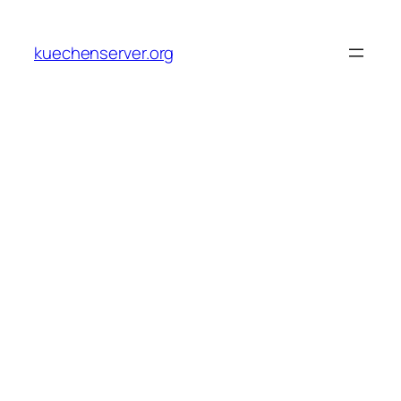
Skip
to
kuechenserver.org
content