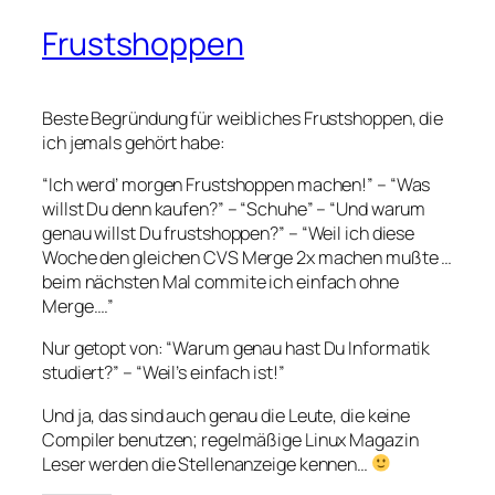
Frustshoppen
Beste Begründung für weibliches Frustshoppen, die
ich jemals gehört habe:
“Ich werd’ morgen Frustshoppen machen!” – “Was
willst Du denn kaufen?” – “Schuhe” – “Und warum
genau willst Du frustshoppen?” – “Weil ich diese
Woche den gleichen CVS Merge 2x machen mußte …
beim nächsten Mal commite ich einfach ohne
Merge….”
Nur getopt von: “Warum genau hast Du Informatik
studiert?” – “Weil’s einfach ist!”
Und ja, das sind auch genau die Leute, die keine
Compiler benutzen; regelmäßige Linux Magazin
Leser werden die Stellenanzeige kennen…