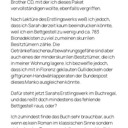
Brother CD, mit der ich dieses Paket
vervollständigen wollte, ebenfalls vergriffen.
Nach Lektüre des Erstlingswerks weiß ich jedoch,
dass ich Sarah derzeit kaum beeindrucken könnte,
weil ich ein Bettgestell zu wenig und ca. 783
Bionadekisten zu viel zu meinen skurrilen
Besitztümern zähle. Die
Getränkeflaschenaufbewahrungsgefähe sind aber
auch eines der minderskurrilen Besitztümer, die ich
in meiner Wohnung lagere. Ich bezweifle jedoch,
dass ich mit in Florenz geklauten Gullideckeln oder
giftgrünen Handwählapperaten der Bundespost
dieses Manko ausgleichen könnte.
Dafür steht jetzt Sarahs Erstlingswerk im Buchregal,
und das reißt doch mindestens das fehlende
Bettgestell raus, oder?
Ich zumindest finde das Buch sehr brauchbar, auch
wenn es kein Roman im klassischen Sinne sondern