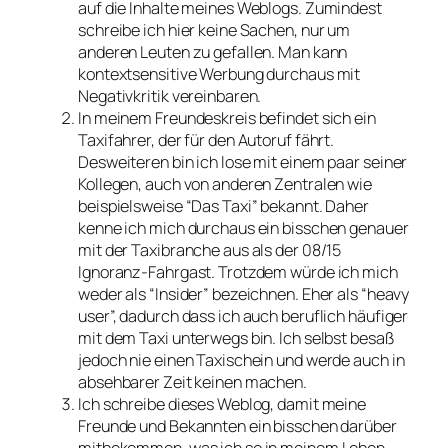
auf die Inhalte meines Weblogs. Zumindest
schreibe ich hier keine Sachen, nur um
anderen Leuten zu gefallen. Man kann
kontextsensitive Werbung durchaus mit
Negativkritik vereinbaren.
In meinem Freundeskreis befindet sich ein
Taxifahrer, der für den Autoruf fährt.
Desweiteren bin ich lose mit einem paar seiner
Kollegen, auch von anderen Zentralen wie
beispielsweise “Das Taxi” bekannt. Daher
kenne ich mich durchaus ein bisschen genauer
mit der Taxibranche aus als der 08/15
Ignoranz-Fahrgast. Trotzdem würde ich mich
weder als “Insider” bezeichnen. Eher als “heavy
user”, dadurch dass ich auch beruflich häufiger
mit dem Taxi unterwegs bin. Ich selbst besaß
jedoch nie einen Taxischein und werde auch in
absehbarer Zeit keinen machen.
Ich schreibe dieses Weblog, damit meine
Freunde und Bekannten ein bisschen darüber