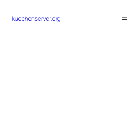
Skip
to
kuechenserver.org
content