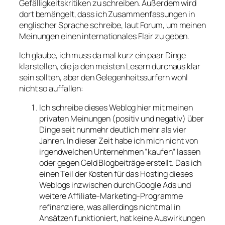
Gefälligkeitskritiken zu schreiben. Außerdem wird
dort bemängelt, dass ich Zusammenfassungen in
englischer Sprache schreibe, laut Forum, um meinen
Meinungen einen internationales Flair zu geben.
Ich glaube, ich muss da mal kurz ein paar Dinge
klarstellen, die ja den meisten Lesern durchaus klar
sein sollten, aber den Gelegenheitssurfern wohl
nicht so auffallen:
Ich schreibe dieses Weblog hier mit meinen
privaten Meinungen (positiv und negativ) über
Dinge seit nunmehr deutlich mehr als vier
Jahren. In dieser Zeit habe ich mich nicht von
irgendwelchen Unternehmen “kaufen” lassen
oder gegen Geld Blogbeiträge erstellt. Das ich
einen Teil der Kosten für das Hosting dieses
Weblogs inzwischen durch Google Ads und
weitere Affiliate-Marketing-Programme
refinanziere, was allerdings nicht mal in
Ansätzen funktioniert, hat keine Auswirkungen