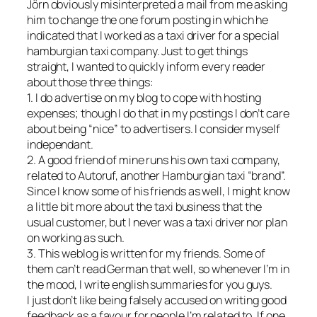
Jörn obviously misinterpreted a mail from me asking
him to change the one forum posting in which he
indicated that I worked as a taxi driver for a special
hamburgian taxi company. Just to get things
straight, I wanted to quickly inform every reader
about those three things:
1. I do advertise on my blog to cope with hosting
expenses; though I do that in my postings I don’t care
about being “nice” to advertisers. I consider myself
independant.
2. A good friend of mine runs his own taxi company,
related to Autoruf, another Hamburgian taxi “brand”.
Since I know some of his friends as well, I might know
a little bit more about the taxi business that the
usual customer, but I never was a taxi driver nor plan
on working as such.
3. This weblog is written for my friends. Some of
them can’t read German that well, so whenever I’m in
the mood, I write english summaries for you guys.
I just don’t like being falsely accused on writing good
feedback as a favour for people I’m related to. If one