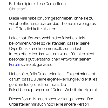
Bitte korrigiere diese Darstellung,
Christian”
Diese Mail habe ich Jörn geschrieben, ohne sie zu
veröffentlichen, auch um das Thema ein wenig aus
der Öffentlichkeit zu halten.
Leider hat Jörn das wohl in den falschen Hals
bekommen und es so verstanden, dass er seine
Qype Kritik zurücknehmen soll; zumindest
interpretiere ich das, was er in einer für mich nicht
besonders gut verständlichen Antwort in seinem
Forum
schreibt, genau so.
Lieber Jörn, falls Du das hier liest: Es geht mir nicht
darum, dass Du Deine eigene Meinung revidierst, es
geht mir lediglich darum, dass Du
Falschbehauptungen auf Deiner Website korrigierst.
Dieses Forum ist auch noch weiter spannend: Dort
unterstellen mir auch noch eine andere Person,