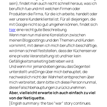
sein), findet man auch recht schnell heraus, was ich
beruflich tue und mit welchen Firmen oder
Produkten die Firma, für die ich arbeite, handelt oder
wer unsere Kundenklientel ist. Für all diejenigen, die
mit Google nicht so gut umgehen können, findet sich
hier
eine recht gute Beschreibung.
Wenn man nun mal eine Korrelation zwischen
meinen Blogpostings und den Themen und Kunden
vornimmt, mit denen ich mich beruflich beschäftige,
wird man schnell feststellen, dass der Küchenserver
eine private Veranstaltung ist und hier kein
Gefälligkeitsmarketing betrieben wird.
Und wenn mir jemand eben genau das Gegenteil
unterstellt und Dinge über mich behauptet, die
nachweislich nicht der Wahrheit entsprechen über
mich verbreitet, dann bitte ich diese Person nunmal,
diese Falschbehauptungen zurückzunehmen.
Aber, vielleicht erwarte ich auch einfach zu viel
von der Netiquette.
[Engish summary: the taxi “war” story continues.