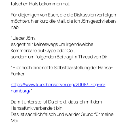
falschen Hals bekommen hat.
Für diejenigen von Euch, die die Diskussion verfolgen
möchten, hier kurz die Mail, die ich Jörn geschrieben
hab:
“Lieber
Jörn
,
es geht mir keineswegs um irgendwelche
Kommentare auf Qype oder Co.,
sondern um folgenden Beitrag im Thread von Dir:
“Hier noch eine nette Selbstdarstellung der Hansa-
Funker:
https://www.kuechenserver.org/2008/…-eg-in-
hamburg/
”
Damit unterstellst Du direkt, dass ich mit dem
Hansafunk verbandelt bin.
Das ist sachlich falsch und war der Grund für meine
Mail.