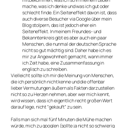
mitbekommen, was ich so in meinem Leben
mache, was ich denke und was ich gut oder
schlecht finde. Ein Seiteneffekt davon ist, dass
auch diverse Besucher via Google über mein
Blog stolpern, das ist jedoch eher ein
Seiteneffekt. In meinem Freundes- und
Bekanntenkreis gibt es aber auch ein paar
Menschen, die nunmal der deutschen Sprache
nicht so gut mächtig sind. Daher habe ich es
mir zur Angewohnheit gemacht, wann immer
ich Zeit habe, eine Zusammenfassung in
englisch zu schreiben.
Vielleicht sollte ich mir die Meinung von Menschen,
die ich persönlich nicht kenne und die offenbar
lieber Vermutungen äußern als Fakten darzustellen
nicht so zu Herzen nehmen, aber wer mich kennt,
wird wissen, dass ich eigentlich recht großen Wert
darauf lege, nicht “gekauft” zu sein.
Falls man sich mal fünf Minuten die Mühe machen
würde, mich zu googlen (sollte ja nicht so schwierig