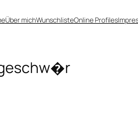
me
Über mich
Wunschliste
Online Profiles
Impre
lgeschw�r