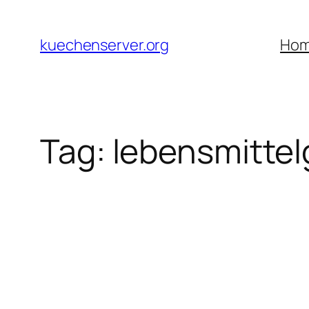
Skip
to
kuechenserver.org
Ho
content
Tag:
lebensmitte