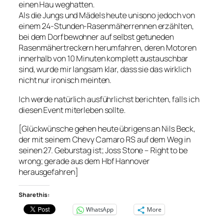
einen Hau weghatten.
Als die Jungs und Mädels heute unisono jedoch von
einem 24-Stunden-Rasenmäherrennen erzählten,
bei dem Dorfbewohner auf selbst getuneden
Rasenmähertreckern herumfahren, deren Motoren
innerhalb von 10 Minuten komplett austauschbar
sind, wurde mir langsam klar, dass sie das wirklich
nicht nur ironisch meinten.
Ich werde natürlich ausführlichst berichten, falls ich
diesen Event miterleben sollte.
[Glückwünsche gehen heute übrigens an Nils Beck,
der mit seinem Chevy Camaro RS auf dem Weg in
seinen 27. Geburstag ist; Joss Stone – Right to be
wrong; gerade aus dem Hbf Hannover
herausgefahren]
Share this:
WhatsApp
More