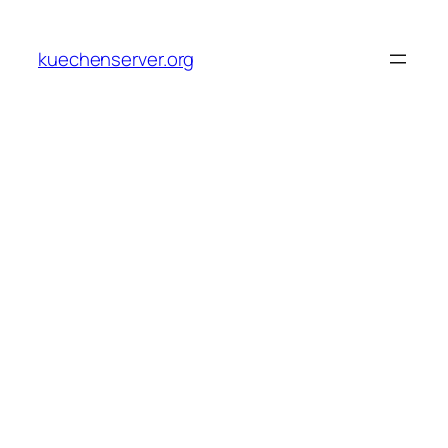
Skip
to
kuechenserver.org
content