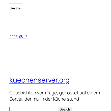
Like this:
2006-08-15
kuechenserver.org
Geschichten vom Tage, gehostet auf einem
Server, der mal in der Küche stand
S
Search