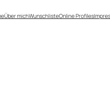
me
Über mich
Wunschliste
Online Profiles
Impre