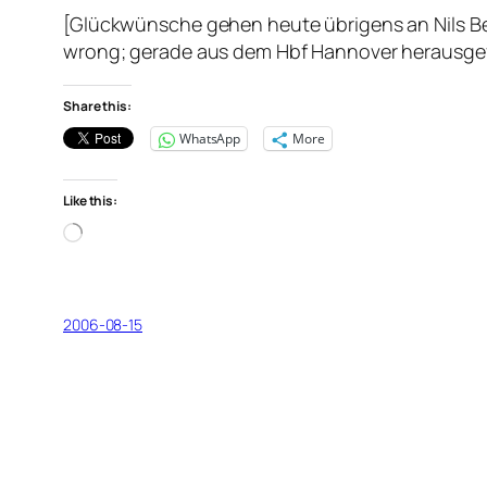
[Glückwünsche gehen heute übrigens an Nils Bec
wrong; gerade aus dem Hbf Hannover herausge
Share this:
WhatsApp
More
Like this:
Loading…
2006-08-15