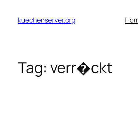
Skip
to
kuechenserver.org
Ho
content
Tag:
verr�ckt