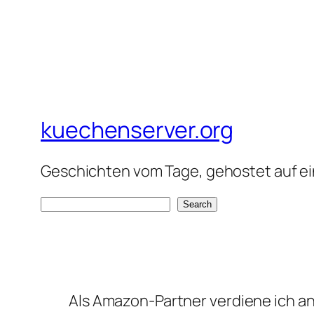
kuechenserver.org
Geschichten vom Tage, gehostet auf ein
S
Search
e
a
r
c
Als Amazon-Partner verdiene ich an 
h