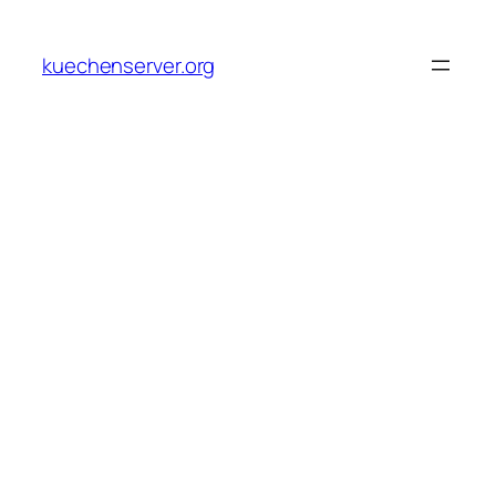
Skip
to
kuechenserver.org
content