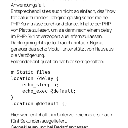
Anwendungsfall.
Entsprechend ist es auch nicht so einfach, das “how
to” dafür zu finden: Ich ging geistig schon meine
PHP Kenntnisse durch und plante, Inhalte per PHP
von Platte zu lesen, um sie dann nach einem delay
im PHP-Skript verzögert ausliefern zu lassen.
Dank nginx geht’s jedoch auch einfach. Nginx,
genauer das echo Modul, unterstützt von Haus aus
die Verzögerung.
Folgende Konfiguration hat hier sehr geholfen:
# Static files

location /delay {

    echo_sleep 5;

    echo_exec @default;

}

location @default {}
Hier werden Inhalte im Unterverzeichnis erst nach
fünf Sekunden ausgeliefert.
Gerne klauen und bei Bedarf anpassen!