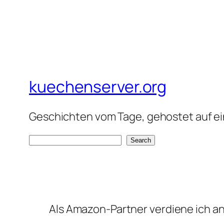
kuechenserver.org
Geschichten vom Tage, gehostet auf ein
S
Search
e
a
r
c
Als Amazon-Partner verdiene ich an 
h