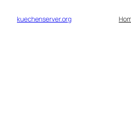
Skip
to
kuechenserver.org
Ho
content