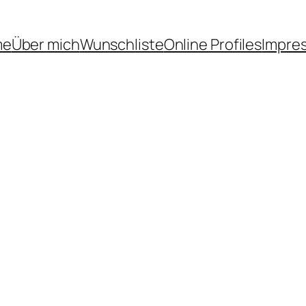
me
Über mich
Wunschliste
Online Profiles
Impre