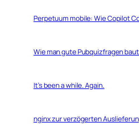
Perpetuum mobile: Wie Copilot C
Wie man gute Pubquizfragen baut 
It’s been a while. Again.
nginx zur verzögerten Auslieferu