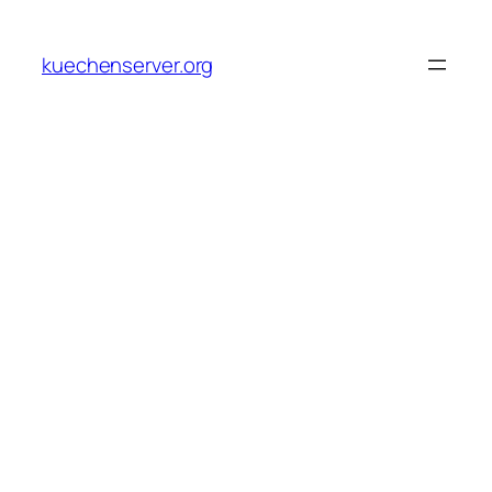
Skip
to
kuechenserver.org
content