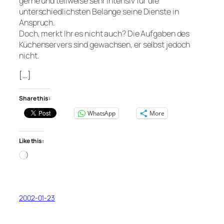
gerne und teilweise sehr intensiv für die
unterschiedlichsten Belange seine Dienste in
Anspruch.
Doch, merkt Ihr es nicht auch? Die Aufgaben des
Küchenservers sind gewachsen, er selbst jedoch
nicht.
[…]
Share this:
WhatsApp
More
Like this:
Loading…
2002-01-23