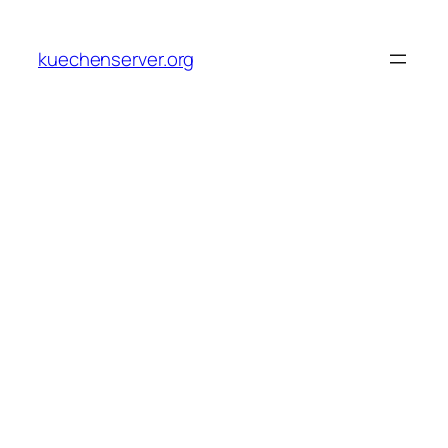
Skip
to
kuechenserver.org
content