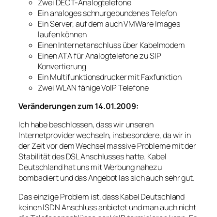
Zwei DECT-Analogtelefone
Ein analoges schnurgebundenes Telefon
Ein Server, auf dem auch VMWare Images
laufen können
Einen Internetanschluss über Kabelmodem
Einen ATA für Analogtelefone zu SIP
Konvertierung
Ein Multifunktionsdrucker mit Faxfunktion
Zwei WLAN fähige VoIP Telefone
Veränderungen zum 14.01.2009:
Ich habe beschlossen, dass wir unseren
Internetprovider wechseln, insbesondere, da wir in
der Zeit vor dem Wechsel massive Probleme mit der
Stabilität des DSL Anschlusses hatte. Kabel
Deutschland hat uns mit Werbung nahezu
bombadiert und das Angebot las sich auch sehr gut.
Das einzige Problem ist, dass Kabel Deutschland
keinen ISDN Anschluss anbietet und man auch nicht