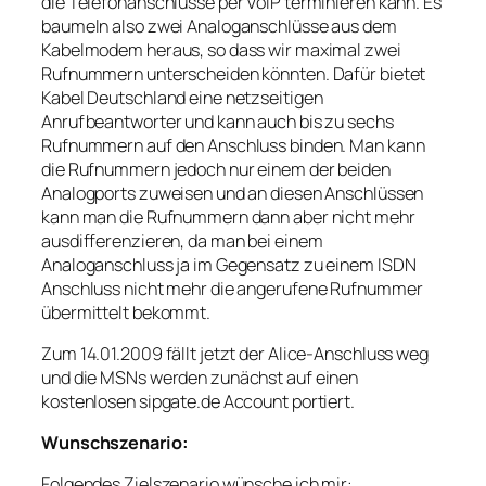
die Telefonanschlüsse per VoIP terminieren kann. Es
baumeln also zwei Analoganschlüsse aus dem
Kabelmodem heraus, so dass wir maximal zwei
Rufnummern unterscheiden könnten. Dafür bietet
Kabel Deutschland eine netzseitigen
Anrufbeantworter und kann auch bis zu sechs
Rufnummern auf den Anschluss binden. Man kann
die Rufnummern jedoch nur einem der beiden
Analogports zuweisen und an diesen Anschlüssen
kann man die Rufnummern dann aber nicht mehr
ausdifferenzieren, da man bei einem
Analoganschluss ja im Gegensatz zu einem ISDN
Anschluss nicht mehr die angerufene Rufnummer
übermittelt bekommt.
Zum 14.01.2009 fällt jetzt der Alice-Anschluss weg
und die MSNs werden zunächst auf einen
kostenlosen sipgate.de Account portiert.
Wunschszenario:
Folgendes Zielszenario wünsche ich mir: