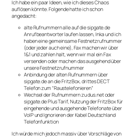
Ich habe ein paar Ideen, wie ich dieses Chaos
auflösen könnte. Folgende hatte ich schon
angedacht:
alte Rufnummern alle auf die sipgate.de
Anrufbeantworter laufen lassen, Inka und ich
haben eine gemeinsame Festnetzrufnummer
(oder jeder auch eine), Fax machen wir über
1&1 und zahlen halt, wenn wir mal ein Fax
versenden oder machen das ausgehend über
unsere Festnetzrufnummer
Anbindung der alten Rufnummern über
sipgate.de an die FritzBox, drittes DECT
Telefon zum “Raustelefonieren”
Wechsel der Rufnummern zu dus.net oder
sipgate.de Plus Tarif, Nutzung der FritzBox für
eingehende und ausgehende Telefonate über
VoIP und Ignorieren der Kabel Deutschland
Telefonfunktion
Ich würde mich jedoch massiv über Vorschläge von