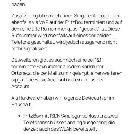
haben.
Zusätzlich gibt es noch einen Sipgate-Account, der
ebenfalls via VoIP auf der FritzBox terminiert und auf
dem eine alte Rufnummer quasi “geparkt” ist. Diese
Rufnummer wird ebenfalls auf eines der beiden
Telefone geschaltet, wird jedoch ausgehend nicht
mehr signalisiert.
Desweiteren gibt es auch noch eine bei 1&1
terminierte Faxnummer aus dem Karlsruher
Ortznetz, die per Mail zu mir gelangt, einen weiteren
sipgate.de Basic Account und einen dus.net
Account.
Als Hardware haben wir folgende Devices hier im
Haushalt:
FritzBox mit ISDN/Analoganschluss und zwei
Telefonanschlüssen analog ausgehend, die
derzeit auch das WLAN bereitstellt