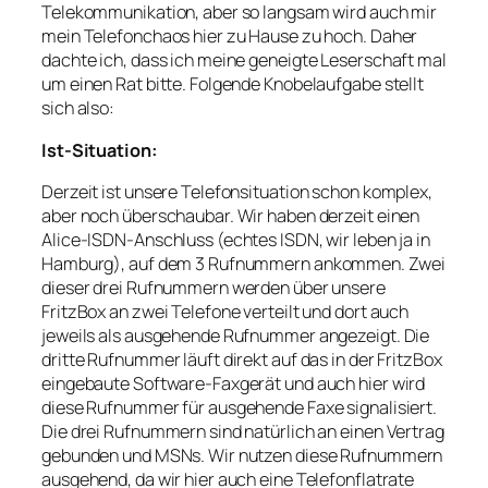
Telekommunikation, aber so langsam wird auch mir
mein Telefonchaos hier zu Hause zu hoch. Daher
dachte ich, dass ich meine geneigte Leserschaft mal
um einen Rat bitte. Folgende Knobelaufgabe stellt
sich also:
Ist-Situation:
Derzeit ist unsere Telefonsituation schon komplex,
aber noch überschaubar. Wir haben derzeit einen
Alice-ISDN-Anschluss (echtes ISDN, wir leben ja in
Hamburg), auf dem 3 Rufnummern ankommen. Zwei
dieser drei Rufnummern werden über unsere
FritzBox an zwei Telefone verteilt und dort auch
jeweils als ausgehende Rufnummer angezeigt. Die
dritte Rufnummer läuft direkt auf das in der FritzBox
eingebaute Software-Faxgerät und auch hier wird
diese Rufnummer für ausgehende Faxe signalisiert.
Die drei Rufnummern sind natürlich an einen Vertrag
gebunden und MSNs. Wir nutzen diese Rufnummern
ausgehend, da wir hier auch eine Telefonflatrate