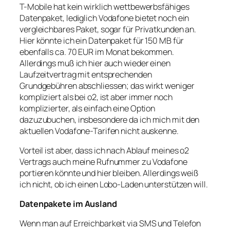
T-Mobile hat kein wirklich wettbewerbsfähiges
Datenpaket, lediglich Vodafone bietet noch ein
vergleichbares Paket, sogar für Privatkunden an.
Hier könnte ich ein Datenpaket für 150 MB für
ebenfalls ca. 70 EUR im Monat bekommen.
Allerdings muß ich hier auch wieder einen
Laufzeitvertrag mit entsprechenden
Grundgebühren abschliessen; das wirkt weniger
kompliziert als bei o2, ist aber immer noch
komplizierter, als einfach eine Option
dazuzubuchen, insbesondere da ich mich mit den
aktuellen Vodafone-Tarifen nicht auskenne.
Vorteil ist aber, dass ich nach Ablauf meines o2
Vertrags auch meine Rufnummer zu Vodafone
portieren könnte und hier bleiben. Allerdings weiß
ich nicht, ob ich einen Lobo-Laden unterstützen will.
Datenpakete im Ausland
Wenn man auf Erreichbarkeit via SMS und Telefon