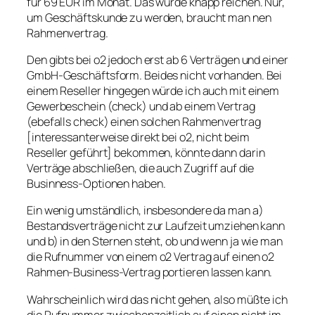
für 69 EUR im Monat. Das würde knapp reichen. Nur,
um Geschäftskunde zu werden, braucht man nen
Rahmenvertrag.
Den gibts bei o2 jedoch erst ab 6 Verträgen und einer
GmbH-Geschäftsform. Beides nicht vorhanden. Bei
einem Reseller hingegen würde ich auch mit einem
Gewerbeschein (check) und ab einem Vertrag
(ebefalls check) einen solchen Rahmenvertrag
[interessanterweise direkt bei o2, nicht beim
Reseller geführt] bekommen, könnte dann darin
Verträge abschließen, die auch Zugriff auf die
Businness-Optionen haben.
Ein wenig umständlich, insbesondere da man a)
Bestandsverträge nicht zur Laufzeit umziehen kann
und b) in den Sternen steht, ob und wenn ja wie man
die Rufnummer von einem o2 Vertrag auf einen o2
Rahmen-Business-Vertrag portieren lassen kann.
Wahrscheinlich wird das nicht gehen, also müßte ich
die Rufnummer zwischenzeitlich auf einen nicht im