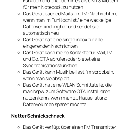
Funktion und erlaubt mir, es als UMTS Modem
für mein Notebook zu nutzen
Das Gerät cached Mails und IM-Nachrichten,
wenn man im Funkloch ist / eine wackelige
Datenverbindung hat und sendet sie
automatisch neu
Das Gerät hat eine single inbox für alle
eingehenden Nachrichten
Das Gerät kann meine Kontakte für Mail, IM
und Co. OTA abrufen oder bietet eine
Synchronisationsfunktion
Das Gerät kann Musik bei last.fm scrobbeln,
wenn man sie abspielt
Das Gerät hat eine WLAN Schnittstelle, die
man bspw. zum Software OTA installieren
nutzen kann, wenn man zu Hause ist und
Datenvolumen sparen möchte
Netter Schnickschnack
Das Gerät verfügt über einen FM Transmitter