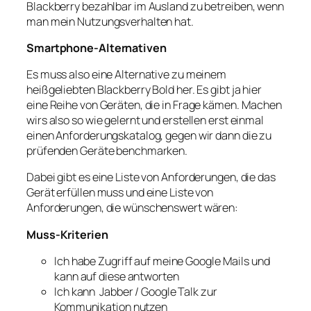
Blackberry bezahlbar im Ausland zu betreiben, wenn
man mein Nutzungsverhalten hat.
Smartphone-Alternativen
Es muss also eine Alternative zu meinem
heißgeliebten Blackberry Bold her. Es gibt ja hier
eine Reihe von Geräten, die in Frage kämen. Machen
wirs also so wie gelernt und erstellen erst einmal
einen Anforderungskatalog, gegen wir dann die zu
prüfenden Geräte benchmarken.
Dabei gibt es eine Liste von Anforderungen, die das
Gerät erfüllen muss und eine Liste von
Anforderungen, die wünschenswert wären:
Muss-Kriterien
Ich habe Zugriff auf meine Google Mails und
kann auf diese antworten
Ich kann Jabber / Google Talk zur
Kommunikation nutzen