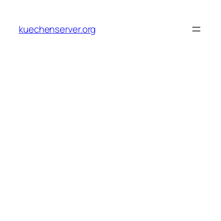
Skip
to
kuechenserver.org
content