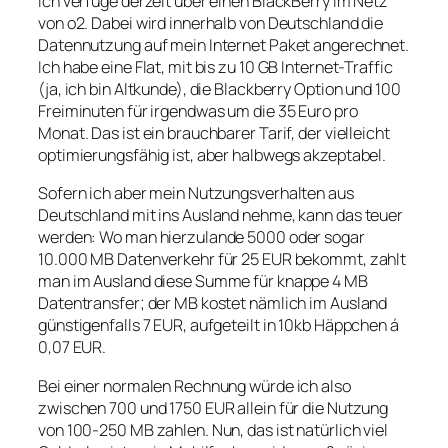
Ich verfüge derzeit über einen BlackBerry im Netz
von o2. Dabei wird innerhalb von Deutschland die
Datennutzung auf mein Internet Paket angerechnet.
Ich habe eine Flat, mit bis zu 10 GB Internet-Traffic
(ja, ich bin Altkunde), die Blackberry Option und 100
Freiminuten für irgendwas um die 35 Euro pro
Monat. Das ist ein brauchbarer Tarif, der vielleicht
optimierungsfähig ist, aber halbwegs akzeptabel.
Sofern ich aber mein Nutzungsverhalten aus
Deutschland mit ins Ausland nehme, kann das teuer
werden: Wo man hierzulande 5000 oder sogar
10.000 MB Datenverkehr für 25 EUR bekommt, zahlt
man im Ausland diese Summe für knappe 4 MB
Datentransfer; der MB kostet nämlich im Ausland
günstigenfalls 7 EUR, aufgeteilt in 10kb Häppchen á
0,07 EUR.
Bei einer normalen Rechnung würde ich also
zwischen 700 und 1750 EUR allein für die Nutzung
von 100-250 MB zahlen. Nun, das ist natürlich viel