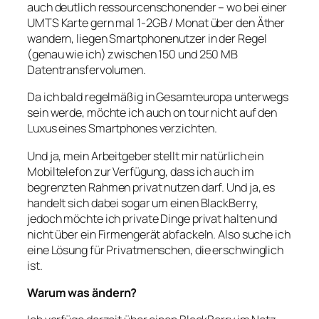
auch deutlich ressourcenschonender – wo bei einer
UMTS Karte gern mal 1-2GB / Monat über den Äther
wandern, liegen Smartphonenutzer in der Regel
(genau wie ich) zwischen 150 und 250 MB
Datentransfervolumen.
Da ich bald regelmäßig in Gesamteuropa unterwegs
sein werde, möchte ich auch on tour nicht auf den
Luxus eines Smartphones verzichten.
Und ja, mein Arbeitgeber stellt mir natürlich ein
Mobiltelefon zur Verfügung, dass ich auch im
begrenzten Rahmen privat nutzen darf. Und ja, es
handelt sich dabei sogar um einen BlackBerry,
jedoch möchte ich private Dinge privat halten und
nicht über ein Firmengerät abfackeln. Also suche ich
eine Lösung für Privatmenschen, die erschwinglich
ist.
Warum was ändern?