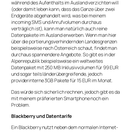
während des Aufenthalts im Ausland verzichten will
(oder damit leben kann, dass das Ganze über zwei
Endgeräte abgehandelt wird, was bei meinem
incoming SMS und Anrufvolumen durchaus
verträglich ist), kann man natürlich auch reine
Datenpakete im Ausland erwerben. Wenn man hier
über die portierungsverhindernden Landesgrenzen
beispielsweise nach Österreich schaut, findet man
durchaus spannendere Angebote. So gibt es in der
Alpenrepublik beispielsweise ein weltweites
Datenpaket mit 250 MB Inklusivvolumen für 99 EUR
und sogar teils länderübergreifende, jedoch
providerinterne 3GB Pakete für 15 EUR im Monat.
Das würde sich sicherlich rechnen, jedoch gibt es da
mit meinem präferierten Smartphone noch ein
Problem.
Blackberry und Datentarife
Ein Blackberry nutzt neben dem normalen Internet-