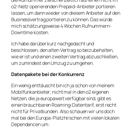
o2-Netz operierenden Prepaid-Anbieter portieren
lassen, um dann wieder von diesem Anbieter auf den
Businessvertrag portieren zu können. Das würde
mich schätzungsweise 4 Wochen Rufnummern-
Downtime kosten.
Ich habe darüber kurz nachgedacht und
beschlossen, den alten Vertrag so beizubehalten,
wie er ist und einen zweiten Vertrag abzuschließen,
um zumindest den Umzug zu umgehen.
Datenpakete bei der Konkurrenz
Ein wenig enttäuscht bin ich ja schon von meinem
Mobilfunkanbieter; nicht mal in den o2 eigenen
Netzen, die ja europaweit verfügbar sind, gibt es
einen brauchbaren Roaming-Datentarif, erst recht
nicht für Privatkunden. Also schauen wir uns doch
mal bei den Europa-Platzhirschen mit vielen lokalen
Dependancen um: