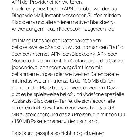
APN der Provider einen weiteren,
blackberryspezifischen APN. Darüber werden so
Dinge wie Mail, Instant Messenger, Surfen mit dem
Blackberry und alle anderen nativen Blackberry-
Anwendungen – auch Facebook – abgerechnet.
Im Inland ist es bei den Datenpaketen von
beispielsweise o2 absolut wurst, ob man den Traffic
über den Internet-APN, den Blackberry-APN oder
Morsecode verbraucht. Im Ausland sieht das Ganze
jedoch deutlich anders aus; sämtliche mir
bekannten europa- oder weltweiten Datenpakete
mit Inklusivvolumina jenseits der 100 MB dürfen
nicht für den Blackberry verwendet werden. Dazu
gibt es beispielsweise bei o2 und Vodafone spezielle
Auslands-Blackberry-Tarife, die sich jedoch alle
durch ein Inklusivvolumen von zwischen 3 und 30
MB auszeichnen; und das zu Preisen, die mit den 100
/ 150 MB Paketen nahezu identisch sind.
Es ist kurz gesagt also nicht möglich, einen