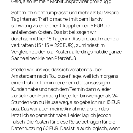
Geld, also ist mein Mobilfunkprovider großzügig.
Sofern ich nicht rumprasse und mehr als 50 MB pro
Tag Internet Traffic mache (mit dem Handy
schwierig zu erreichen), kappt er bei 15 EUR die
anfallenden Kosten. Das ist bei sagen wir
durchschnittlich 15 Tagen im Ausland auch noch zu
verkraften (15 * 15 = 225 EUR), zumindest im
Vergleich zu den o.a. Kosten, allerdings hat die ganze
Sache einen kleinen Pferdefuß.
Stellen wir uns vor, dass ich vorabends über
Amsterdam nach Toulouse fliege, weil ich morgens
einen frühen Termin bei einem dort ansässigen
Kunden habe und nach dem Termin dann wieder
zurück nach Hamburg fliege. Ich bin weniger als 24
Stunden von zu Hause weg, also gebe ich nur 15 EUR
aus. Das war auch meine Annahme, als ich das
letztlich so gemacht habe. Leider lag ich jedoch
falsch. Die Kosten für diese Reise betragen für die
Datennutzung 60 EUR. Das ist ja auch logisch, wenn