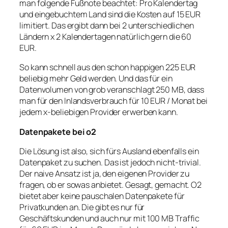
man folgende Fußnote beachtet: Pro Kalendertag
und eingebuchtem Land sind die Kosten auf 15 EUR
limitiert. Das ergibt dann bei 2 unterschiedlichen
Ländern x 2 Kalendertagen natürlich gern die 60
EUR.
So kann schnell aus den schon happigen 225 EUR
beliebig mehr Geld werden. Und das für ein
Datenvolumen von grob veranschlagt 250 MB, dass
man für den Inlandsverbrauch für 10 EUR / Monat bei
jedem x-beliebigen Provider erwerben kann.
Datenpakete bei o2
Die Lösung ist also, sich fürs Ausland ebenfalls ein
Datenpaket zu suchen. Das ist jedoch nicht-trivial.
Der naive Ansatz ist ja, den eigenen Provider zu
fragen, ob er sowas anbietet. Gesagt, gemacht. O2
bietet aber keine pauschalen Datenpakete für
Privatkunden an. Die gibt es nur für
Geschäftskunden und auch nur mit 100 MB Traffic