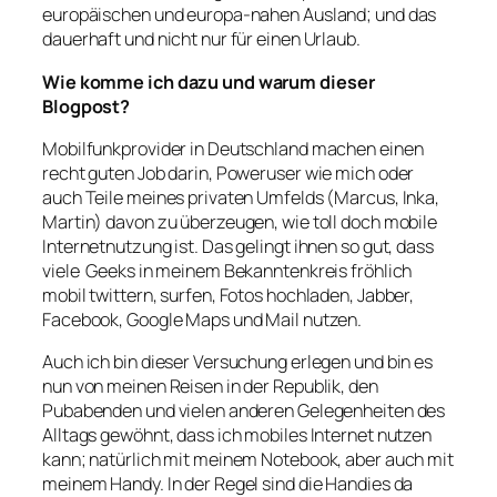
europäischen und europa-nahen Ausland; und das
dauerhaft und nicht nur für einen Urlaub.
Wie komme ich dazu und warum dieser
Blogpost?
Mobilfunkprovider in Deutschland machen einen
recht guten Job darin, Poweruser wie mich oder
auch Teile meines privaten Umfelds (Marcus, Inka,
Martin) davon zu überzeugen, wie toll doch mobile
Internetnutzung ist. Das gelingt ihnen so gut, dass
viele Geeks in meinem Bekanntenkreis fröhlich
mobil twittern, surfen, Fotos hochladen, Jabber,
Facebook, Google Maps und Mail nutzen.
Auch ich bin dieser Versuchung erlegen und bin es
nun von meinen Reisen in der Republik, den
Pubabenden und vielen anderen Gelegenheiten des
Alltags gewöhnt, dass ich mobiles Internet nutzen
kann; natürlich mit meinem Notebook, aber auch mit
meinem Handy. In der Regel sind die Handies da