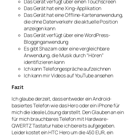
Das Gerät verfügt über einen Touchscreen
Das Gerät hat eine Xing-Applikation
Das Gerät hat eine Offline-Kartenanwendung,
die ohne Datenverkehr die aktuelle Position
anzeigen kann
Das Gerät verfügt über eine WordPress-
Blogginganwendung
Es gibt Shazam oder eine vergleichbare
Anwendung, die Musik durch “Hören”
identifizieren kann
Ich kann Telefongespräche aufzeichnen
Ich kann mir Videos auf YouTube ansehen
Fazit
Ich glaube derzeit, dass entweder ein Android-
basiertes Telefon wie das Hero oder ein iPhone für
mich die ideale Lösung darstellt. Den Glauben an ein
für mich brauchbares Telefon mit Hardware-
QWERTZ Tastatur habe ich bereits aufgegeben.
Leider kostet ein HTC Hero um die 450 EUR, ein