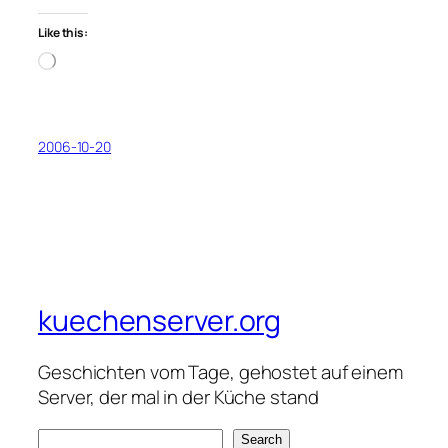
Like this:
Loading…
2006-10-20
kuechenserver.org
Geschichten vom Tage, gehostet auf einem
Server, der mal in der Küche stand
S
Search