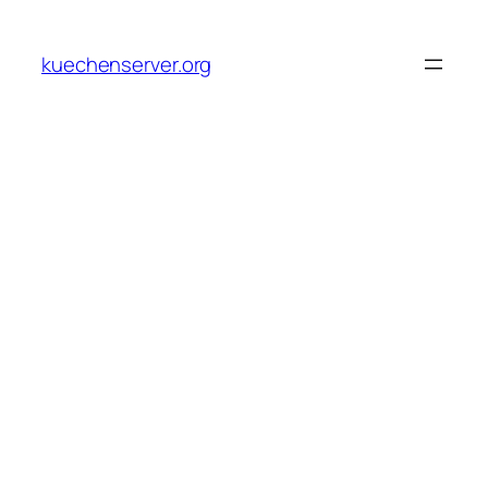
Skip
to
kuechenserver.org
content