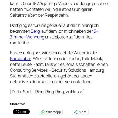
kannte) nur 18 3/4 jährige Mädels und Jungs gesehen
hatten, flüchteten wir in die etwas ruhigeren
Seitenstraßen der Reeperbahn.
Dort ging es für uns genauer auf den hinlänglich
bekannten
Berg
, auf dem ich mich neben der
3-
Zimmer-Wohnung
am Liebsten auf dem Kiez
rumtreibe.
Es verschlug uns wie schon letzte Woche in die
Barbarabar
. Wirklich lohnender Laden, tolle Musik,
nette Leute. Fazit: falls wir es jemals schaffen, einen
Consulting Services – Security Solutions Hamburg
Stammtisch zu etablieren, gehört der Laden
definitiv zu den must go’s der Veranstaltung.
[De La Soul – Ring, Ring, Ring; zu Hause]
Share this:
WhatsApp
More