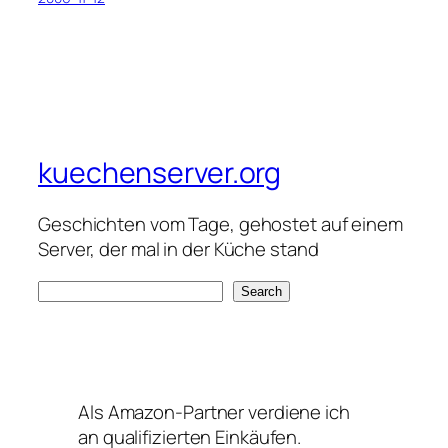
kuechenserver.org
Geschichten vom Tage, gehostet auf einem
Server, der mal in der Küche stand
S
Search
e
a
r
c
Als Amazon-Partner verdiene ich
h
an qualifizierten Einkäufen.