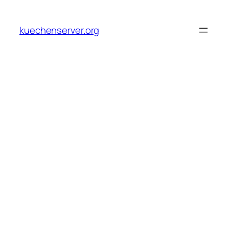
Skip
to
kuechenserver.org
content