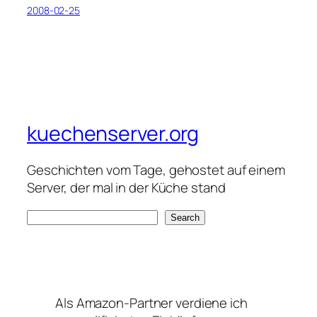
2008-02-25
kuechenserver.org
Geschichten vom Tage, gehostet auf einem
Server, der mal in der Küche stand
S
Search
e
a
r
c
Als Amazon-Partner verdiene ich
h