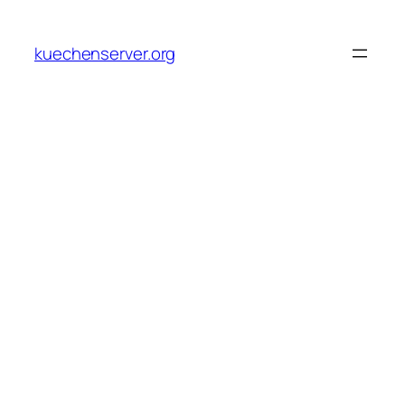
Skip
to
kuechenserver.org
content