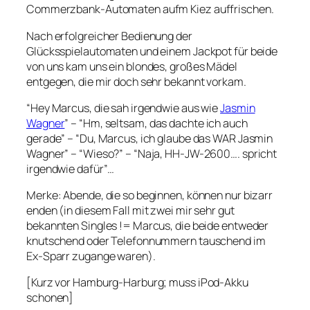
Commerzbank-Automaten aufm Kiez auffrischen.
Nach erfolgreicher Bedienung der
Glücksspielautomaten und einem Jackpot für beide
von uns kam uns ein blondes, großes Mädel
entgegen, die mir doch sehr bekannt vorkam.
“Hey Marcus, die sah irgendwie aus wie
Jasmin
Wagner
” – “Hm, seltsam, das dachte ich auch
gerade” – “Du, Marcus, ich glaube das WAR Jasmin
Wagner” – “Wieso?” – “Naja, HH-JW-2600…. spricht
irgendwie dafür”…
Merke: Abende, die so beginnen, können nur bizarr
enden (in diesem Fall mit zwei mir sehr gut
bekannten Singles != Marcus, die beide entweder
knutschend oder Telefonnummern tauschend im
Ex-Sparr zugange waren).
[Kurz vor Hamburg-Harburg; muss iPod-Akku
schonen]