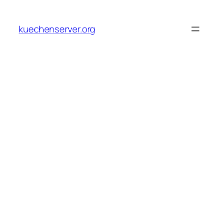
Skip
to
kuechenserver.org
content