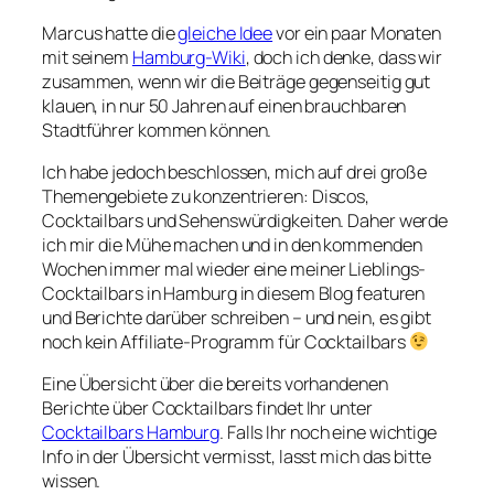
Marcus hatte die
gleiche Idee
vor ein paar Monaten
mit seinem
Hamburg-Wiki
, doch ich denke, dass wir
zusammen, wenn wir die Beiträge gegenseitig gut
klauen, in nur 50 Jahren auf einen brauchbaren
Stadtführer kommen können.
Ich habe jedoch beschlossen, mich auf drei große
Themengebiete zu konzentrieren: Discos,
Cocktailbars und Sehenswürdigkeiten. Daher werde
ich mir die Mühe machen und in den kommenden
Wochen immer mal wieder eine meiner Lieblings-
Cocktailbars in Hamburg in diesem Blog featuren
und Berichte darüber schreiben – und nein, es gibt
noch kein Affiliate-Programm für Cocktailbars
Eine Übersicht über die bereits vorhandenen
Berichte über Cocktailbars findet Ihr unter
Cocktailbars Hamburg
. Falls Ihr noch eine wichtige
Info in der Übersicht vermisst, lasst mich das bitte
wissen.