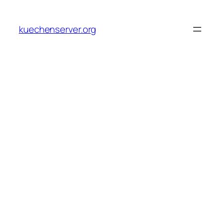
Skip
to
kuechenserver.org
content