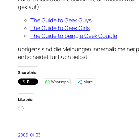
geklaut):
The Guide to Geek Guys
The Guide to Geek Girls
The Guide to being a Geek Couple
übrigens sind die Meinungen innerhalb meiner pe
entscheidet für Euch selbst.
Share this:
WhatsApp
More
Like this:
Loading…
2006-01-03