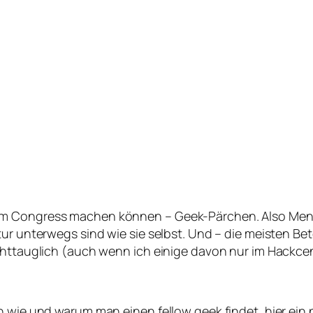
dem Congress machen können – Geek-Pärchen. Also M
tur unterwegs sind wie sie selbst. Und – die meisten Be
ichttauglich (auch wenn ich einige davon nur im Hackc
n wie und warum man einen fellow geek findet, hier ein