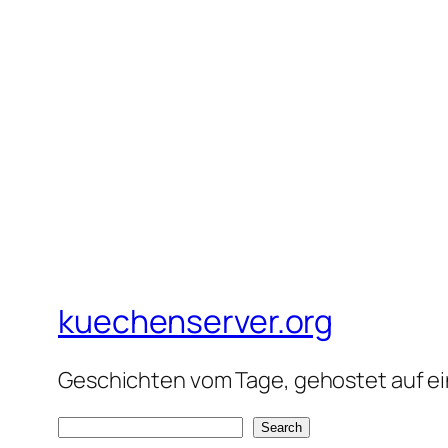
kuechenserver.org
Geschichten vom Tage, gehostet auf ein
S
Search