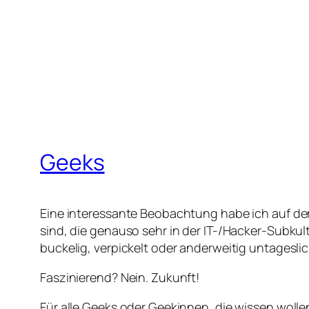
Geeks
Eine interessante Beobachtung habe ich auf 
sind, die genauso sehr in der IT-/Hacker-Subkul
buckelig, verpickelt oder anderweitig untagesl
Faszinierend? Nein. Zukunft!
Für alle Geeks oder Geekinnen, die wissen wolle