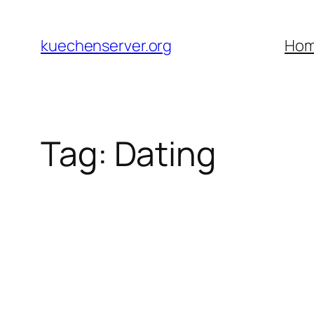
Skip
to
kuechenserver.org
Ho
content
Tag:
Dating