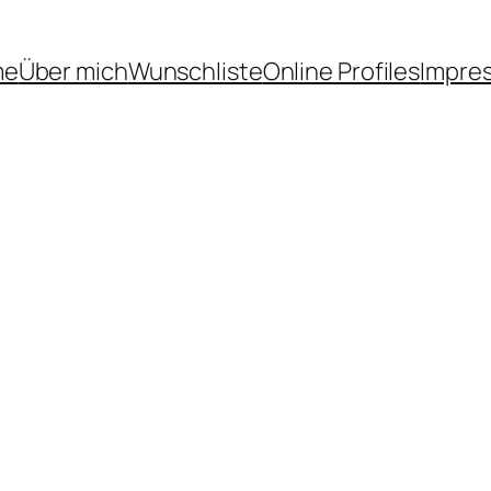
me
Über mich
Wunschliste
Online Profiles
Impre