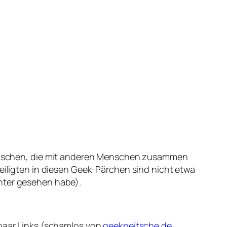
enschen, die mit anderen Menschen zusammen
teiligten in diesen Geek-Pärchen sind nicht etwa
enter gesehen habe).
 paar Links (schamlos von
geekpeitsche.de