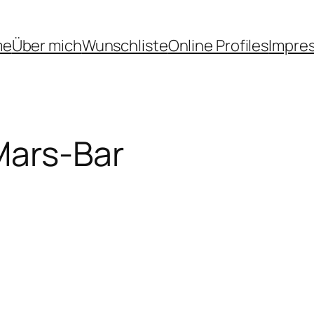
me
Über mich
Wunschliste
Online Profiles
Impre
Mars-Bar