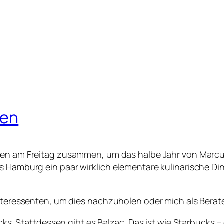
gen
aßen am Freitag zusammen, um das halbe Jahr von Marcus’
s Hamburg ein paar wirklich elementare kulinarische Din
 Interessenten, um dies nachzuholen oder mich als Bera
s. Stattdessen gibt es Balzac. Das ist wie Starbucks – 