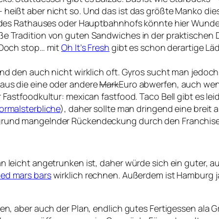
heißt aber nicht so. Und das ist das größte Manko dies
he des Rathauses oder Hauptbahnhofs könnte hier Wunde
ße Tradition von guten Sandwiches in der praktischen
. Doch stop… mit
Oh It’s Fresh
gibt es schon derartige Läde
nd den auch nicht wirklich oft. Gyros sucht man jedoch v
aus die eine oder andere
Mark
Euro abwerfen, auch wenn
 Fastfoodkultur: mexican fastfood. Taco Bell gibt es lei
ormalsterbliche
), daher sollte man dringend eine breit 
grund mangelnder Rückendeckung durch den Franchiseg
n leicht angetrunken ist, daher würde sich ein guter, 
ied mars bars
wirklich rechnen. Außerdem ist Hamburg 
, aber auch der Plan, endlich gutes Fertigessen ala 