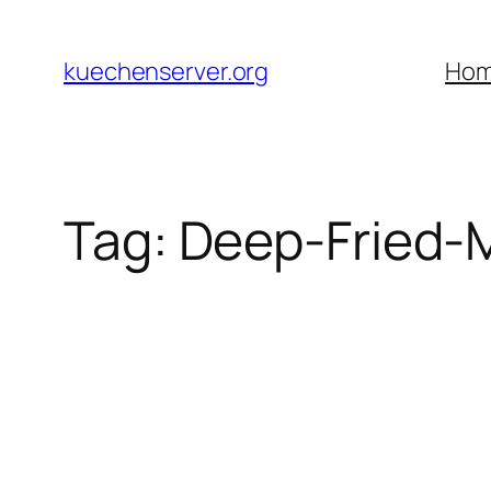
Skip
to
kuechenserver.org
Ho
content
Tag:
Deep-Fried-