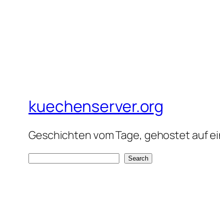
kuechenserver.org
Geschichten vom Tage, gehostet auf ein
S
Search
e
a
r
c