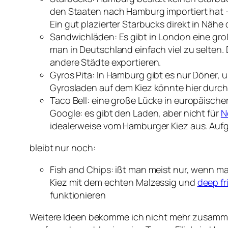
den Staaten nach Hamburg importiert hat – 
Ein gut plazierter Starbucks direkt in Nä
Sandwichläden: Es gibt in London eine gro
man in Deutschland einfach viel zu selten
andere Städte exportieren.
Gyros Pita: In Hamburg gibt es nur Döner, u
Gyrosladen auf dem Kiez könnte hier durch
Taco Bell: eine große Lücke in europäischer
Google: es gibt den Laden, aber nicht für
N
idealerweise vom Hamburger Kiez aus. Auf
bleibt nur noch:
Fish and Chips: ißt man meist nur, wenn ma
Kiez mit dem echten Malzessig und
deep fr
funktionieren
Weitere Ideen bekomme ich nicht mehr zusammen