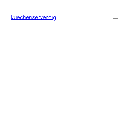
Skip
to
kuechenserver.org
content