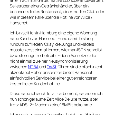
an einfach mal die ultimative Lobhudelei loswerden.
Sei es über einen Getränkehändler, über ein
besonders tolles Restaurant, einen netten Club oder
wie in diesem Falle über die Hotline von Alice /
Hansenet.
Ich bin seit ich in Hamburg eine eigene Wohnung
habe Kunde von Hansenet – und damit bislang
rundum zufrieden. Okay, die Jungs und Mädels
mussten erst einmal lernen, wie man ISDN schreibt
bzw. störungsfrei betreibt – denn Aussetzer, die
nicht einmal zu einer Neusynchronisierung
zwischen
NTBA
und
OVSt
führen sind einfach nicht
akzeptabel – aber ansonsten bietet Hansenet
einfach tollen Service bei einer gut erreichbaren
kostenfreien Kundenhotline.
Diese habe ich auch letztlich bemüht, nachdem ich
nun schon geraume Zeit Alice Deluxe nutze, aber
trotz ADSL2+ Modem keine 16MBit bekomme.
Ich wusste, dass ein Techniker (leicht unfähig) an