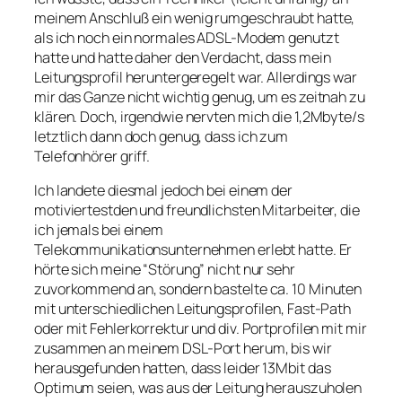
meinem Anschluß ein wenig rumgeschraubt hatte,
als ich noch ein normales ADSL-Modem genutzt
hatte und hatte daher den Verdacht, dass mein
Leitungsprofil heruntergeregelt war. Allerdings war
mir das Ganze nicht wichtig genug, um es zeitnah zu
klären. Doch, irgendwie nervten mich die 1,2Mbyte/s
letztlich dann doch genug, dass ich zum
Telefonhörer griff.
Ich landete diesmal jedoch bei einem der
motiviertestden und freundlichsten Mitarbeiter, die
ich jemals bei einem
Telekommunikationsunternehmen erlebt hatte. Er
hörte sich meine “Störung” nicht nur sehr
zuvorkommend an, sondern bastelte ca. 10 Minuten
mit unterschiedlichen Leitungsprofilen, Fast-Path
oder mit Fehlerkorrektur und div. Portprofilen mit mir
zusammen an meinem DSL-Port herum, bis wir
herausgefunden hatten, dass leider 13Mbit das
Optimum seien, was aus der Leitung herauszuholen