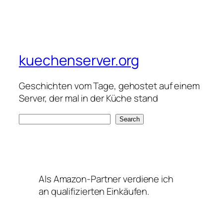
kuechenserver.org
Geschichten vom Tage, gehostet auf einem
Server, der mal in der Küche stand
S
Search
e
a
r
c
Als Amazon-Partner verdiene ich
h
an qualifizierten Einkäufen.