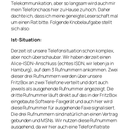
Telekommunikation, aber so langsam wird auch mir
mein Telefonchaos hier zu Hause zu hoch. Daher
dachte ich, dass ich meine geneigte Leserschaft mal
um einen Rat bitte. Folgende Knobelaufgabe stellt
sich also:
Ist-Situation:
Derzeit ist unsere Telefonsituation schon komplex,
aber noch überschaubar. Wir haben derzeit einen
Alice-ISDN-Anschluss (echtes ISDN, wir leben ja in
Hamburg), auf dem 3 Rufnummern ankommen. Zwei
dieser drei Rufnummern werden über unsere
FritzBox an zwei Telefone verteilt und dort auch
jeweils als ausgehende Rufnummer angezeigt. Die
dritte Rufnummer läuft direkt auf das in der FritzBox
eingebaute Software-Faxgerät und auch hier wird
diese Rufnummer für ausgehende Faxe signalisiert.
Die drei Rufnummern sind natürlich an einen Vertrag
gebunden und MSNs. Wir nutzen diese Rufnummern
ausgehend, da wir hier auch eine Telefonflatrate