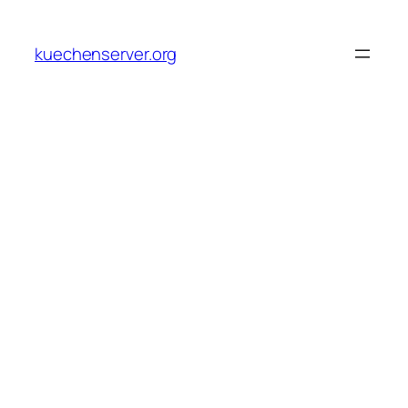
Skip
to
kuechenserver.org
content