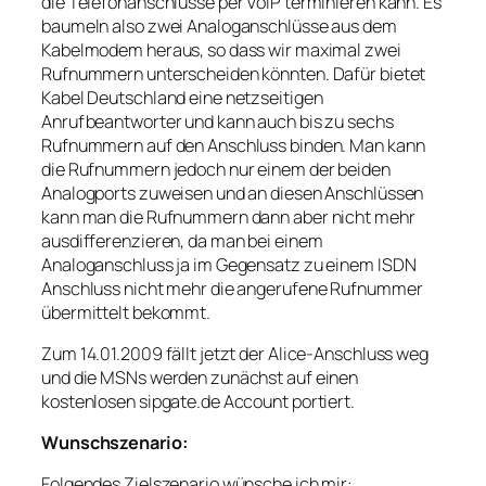
die Telefonanschlüsse per VoIP terminieren kann. Es
baumeln also zwei Analoganschlüsse aus dem
Kabelmodem heraus, so dass wir maximal zwei
Rufnummern unterscheiden könnten. Dafür bietet
Kabel Deutschland eine netzseitigen
Anrufbeantworter und kann auch bis zu sechs
Rufnummern auf den Anschluss binden. Man kann
die Rufnummern jedoch nur einem der beiden
Analogports zuweisen und an diesen Anschlüssen
kann man die Rufnummern dann aber nicht mehr
ausdifferenzieren, da man bei einem
Analoganschluss ja im Gegensatz zu einem ISDN
Anschluss nicht mehr die angerufene Rufnummer
übermittelt bekommt.
Zum 14.01.2009 fällt jetzt der Alice-Anschluss weg
und die MSNs werden zunächst auf einen
kostenlosen sipgate.de Account portiert.
Wunschszenario:
Folgendes Zielszenario wünsche ich mir: