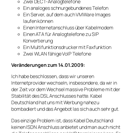
Zwei DECT-Analogtelefone
Ein analoges schnurgebundenes Telefon
Ein Server, auf dem auch VMWare Images
laufen können
Einen Internetanschluss über Kabelmodem
Einen ATA für Analogtelefone zu SIP
Konvertierung
Ein Multifunktionsdrucker mit Faxfunktion
Zwei WLAN fähige VoIP Telefone
Veränderungen zum 14.01.2009:
Ich habe beschlossen, dass wir unseren
Internetprovider wechseln, insbesondere, da wir in
der Zeit vor dem Wechsel massive Probleme mit der
Stabilität des DSL Anschlusses hatte. Kabel
Deutschland hat uns mit Werbung nahezu
bombadiert und das Angebot las sich auch sehr gut.
Das einzige Problem ist, dass Kabel Deutschland
keinen ISDN Anschluss anbietet und man auch nicht