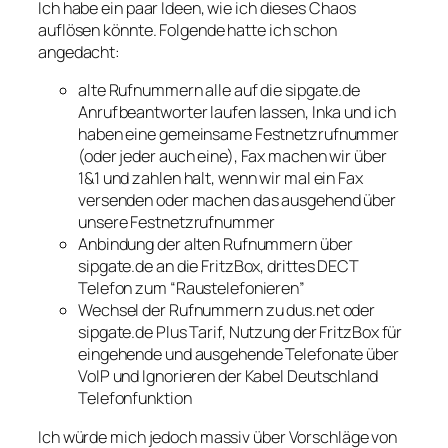
Ich habe ein paar Ideen, wie ich dieses Chaos
auflösen könnte. Folgende hatte ich schon
angedacht:
alte Rufnummern alle auf die sipgate.de
Anrufbeantworter laufen lassen, Inka und ich
haben eine gemeinsame Festnetzrufnummer
(oder jeder auch eine), Fax machen wir über
1&1 und zahlen halt, wenn wir mal ein Fax
versenden oder machen das ausgehend über
unsere Festnetzrufnummer
Anbindung der alten Rufnummern über
sipgate.de an die FritzBox, drittes DECT
Telefon zum “Raustelefonieren”
Wechsel der Rufnummern zu dus.net oder
sipgate.de Plus Tarif, Nutzung der FritzBox für
eingehende und ausgehende Telefonate über
VoIP und Ignorieren der Kabel Deutschland
Telefonfunktion
Ich würde mich jedoch massiv über Vorschläge von