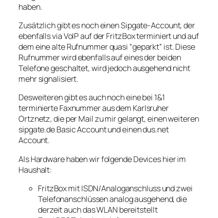
haben.
Zusätzlich gibt es noch einen Sipgate-Account, der
ebenfalls via VoIP auf der FritzBox terminiert und auf
dem eine alte Rufnummer quasi “geparkt” ist. Diese
Rufnummer wird ebenfalls auf eines der beiden
Telefone geschaltet, wird jedoch ausgehend nicht
mehr signalisiert.
Desweiteren gibt es auch noch eine bei 1&1
terminierte Faxnummer aus dem Karlsruher
Ortznetz, die per Mail zu mir gelangt, einen weiteren
sipgate.de Basic Account und einen dus.net
Account.
Als Hardware haben wir folgende Devices hier im
Haushalt:
FritzBox mit ISDN/Analoganschluss und zwei
Telefonanschlüssen analog ausgehend, die
derzeit auch das WLAN bereitstellt