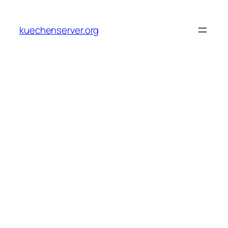
Skip
to
kuechenserver.org
content