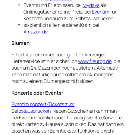
Events und Erlebnissen: bei
Mydays
als
Onlinegutschein ohne Preis, bei
Eventim
für
Konzerte und auch zum Selbstausdrucken
so ziemlich allem anderen Kram bei
Amazon.de
Blumen:
Effektiv, aber immer noch gut. Der Vorzeige-
Lieferservice ist hier sicherlich
www.fleurop.de
, die
auch am 24. Dezember noch ausliefern. Alternativ
kann man natürlich auch selbst am 24. morgens
noch zu einem Blumengeschäft düsen.
Konzerte oder Events:
Eventim Konzert-Tickets zum
Selbstausdrucken
. Neben Gutscheinen kann man
bei Eventim nämlich auch für ausgewählte Konzerte
direkt Karten zu Hause ausdrucken. Das hat dann ein
bisschen was von Bahntickets, funktioniert wohl