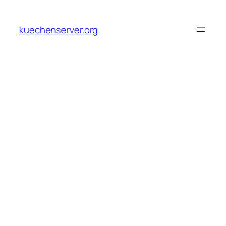
Skip
to
kuechenserver.org
content