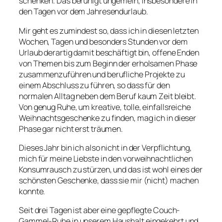
schenken. Das beruhigt ungemein, insbesondere in
den Tagen vor dem Jahresendurlaub.
Mir geht es zumindest so, dass ich in diesen letzten
Wochen, Tagen und besonders Stunden vor dem
Urlaub derartig damit beschäftigt bin, offene Enden
von Themen bis zum Beginn der erholsamen Phase
zusammenzuführen und berufliche Projekte zu
einem Abschluss zu führen, so dass für den
normalen Alltag neben dem Beruf kaum Zeit bleibt.
Von genug Ruhe, um kreative, tolle, einfallsreiche
Weihnachtsgeschenke zu finden, mag ich in dieser
Phase gar nicht erst träumen.
Dieses Jahr bin ich also nicht in der Verpflichtung,
mich für meine Liebste in den vorweihnachtlichen
Konsumrausch zu stürzen, und das ist wohl eines der
schönsten Geschenke, dass sie mir (nicht) machen
konnte.
Seit drei Tagen ist aber eine gepflegte Couch-
Gammel-Ruhe in unserem Haushalt eingekehrt und