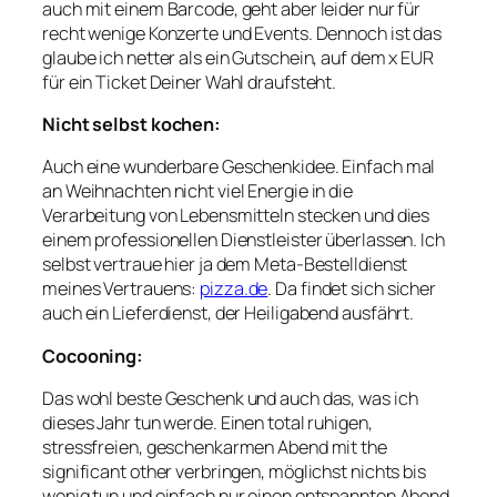
auch mit einem Barcode, geht aber leider nur für
recht wenige Konzerte und Events. Dennoch ist das
glaube ich netter als ein Gutschein, auf dem x EUR
für ein Ticket Deiner Wahl draufsteht.
Nicht selbst kochen:
Auch eine wunderbare Geschenkidee. Einfach mal
an Weihnachten nicht viel Energie in die
Verarbeitung von Lebensmitteln stecken und dies
einem professionellen Dienstleister überlassen. Ich
selbst vertraue hier ja dem Meta-Bestelldienst
meines Vertrauens:
pizza.de
. Da findet sich sicher
auch ein Lieferdienst, der Heiligabend ausfährt.
Cocooning:
Das wohl beste Geschenk und auch das, was ich
dieses Jahr tun werde. Einen total ruhigen,
stressfreien, geschenkarmen Abend mit the
significant other verbringen, möglichst nichts bis
wenig tun und einfach nur einen entspannten Abend