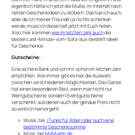
eigentlich hätte ich jetzt die Muße, im Internet nach
netten Geschenkideen zu stöbern. Das tue ich auch,
aber da ich meiner Freundin ja nichts schenken
werde, muss ich diese halt jetzt mit Euch teilen.
Also, hier kommen
wie im letzten Jahr auch
die
besten Last-Minute-vom-Sofa-aus-bestellt Ideen
für Geschenke:
Gutscheine:
Eine sichere Bank und von mir schon im letzten Jahr
empfohlen. Wie immer gibt es hier die Auswahl
zwischen verschiedenen Möglichkeiten. Das Ganze
hat einen besonderen Reiz, wenn man nicht nur
Wertgutscheine, sondern Eventgutscheine
verschenkt, aus denen auch der genaue Preis nicht
so wirklich hervorgeht.
Musik: bei
iTunes für Alben oder auch eine
bestimmte Geschenksumme
Müsli: bei
MyMuesli.de