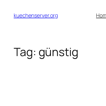
Skip
to
kuechenserver.org
Ho
content
Tag:
günstig