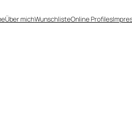
me
Über mich
Wunschliste
Online Profiles
Impre