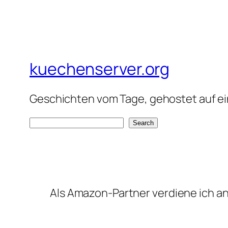
kuechenserver.org
Geschichten vom Tage, gehostet auf ein
S
Search
e
a
r
c
Als Amazon-Partner verdiene ich an 
h