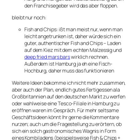
den Franchisegeber wird das aber floppen.
bleibt nur noch:
Fish and Chips: ißt man meist nur, wenn man
leicht angetrunken ist, daher würde sich ein
guter, authentischer Fish and Chips – Laden
auf dem Kiez mit dem echten Malzessig und
deep fried mars bars
wirklich rechnen.
Außerdem ist Hamburg ja eh eine Fisch-
Hochburg, daher muss das funktionieren
Weitere Ideen bekomme ich nicht mehr zusammen,
aber auch der Plan, endlich gutes Fertigessen ala
Großbritannien auf den deutschen Markt zu werfen
oder wahlweise eine Tesco-Filiale in Hamburg zu
eröffnen waren im Gespräch. Für mehr seltsame
Geschäftsideen könnt Ihr gerne die Kommentare
nurzen; auch um die Fragestellung zu erörtern, ob
sich ein solch gastronomisches Wagnis in Form
eines Kombiladens (beispielsweise Fish & Chips +