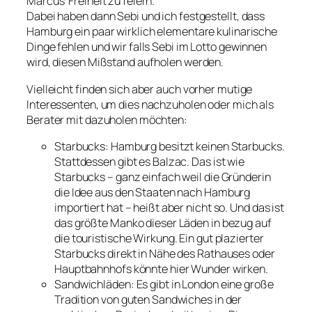
Marcus’ Freiheit zu feiern.
Dabei haben dann Sebi und ich festgestellt, dass
Hamburg ein paar wirklich elementare kulinarische
Dinge fehlen und wir falls Sebi im Lotto gewinnen
wird, diesen Mißstand aufholen werden.
Vielleicht finden sich aber auch vorher mutige
Interessenten, um dies nachzuholen oder mich als
Berater mit dazuholen möchten:
Starbucks: Hamburg besitzt keinen Starbucks.
Stattdessen gibt es Balzac. Das ist wie
Starbucks – ganz einfach weil die Gründerin
die Idee aus den Staaten nach Hamburg
importiert hat – heißt aber nicht so. Und das ist
das größte Manko dieser Läden in bezug auf
die touristische Wirkung. Ein gut plazierter
Starbucks direkt in Nähe des Rathauses oder
Hauptbahnhofs könnte hier Wunder wirken.
Sandwichläden: Es gibt in London eine große
Tradition von guten Sandwiches in der