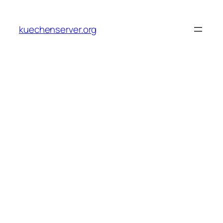
Skip
to
kuechenserver.org
content