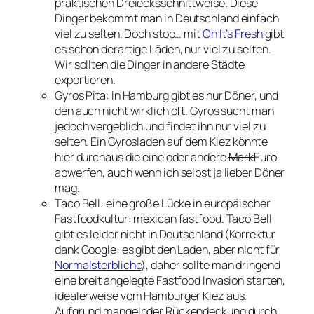
praktischen Dreiecksschnittweise. Diese
Dinger bekommt man in Deutschland einfach
viel zu selten. Doch stop… mit
Oh It’s Fresh
gibt
es schon derartige Läden, nur viel zu selten.
Wir sollten die Dinger in andere Städte
exportieren.
Gyros Pita: In Hamburg gibt es nur Döner, und
den auch nicht wirklich oft. Gyros sucht man
jedoch vergeblich und findet ihn nur viel zu
selten. Ein Gyrosladen auf dem Kiez könnte
hier durchaus die eine oder andere
Mark
Euro
abwerfen, auch wenn ich selbst ja lieber Döner
mag.
Taco Bell: eine große Lücke in europäischer
Fastfoodkultur: mexican fastfood. Taco Bell
gibt es leider nicht in Deutschland (Korrektur
dank Google: es gibt den Laden, aber nicht für
Normalsterbliche
), daher sollte man dringend
eine breit angelegte Fastfood Invasion starten,
idealerweise vom Hamburger Kiez aus.
Aufgrund mangelnder Rückendeckung durch