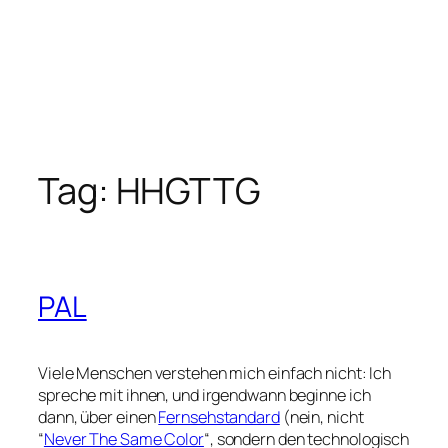
Tag:
HHGTTG
PAL
Viele Menschen verstehen mich einfach nicht: Ich
spreche mit ihnen, und irgendwann beginne ich
dann, über einen
Fernsehstandard
(nein, nicht
“
Never The Same Color
“, sondern den technologisch