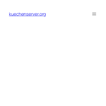
Skip
to
kuechenserver.org
content