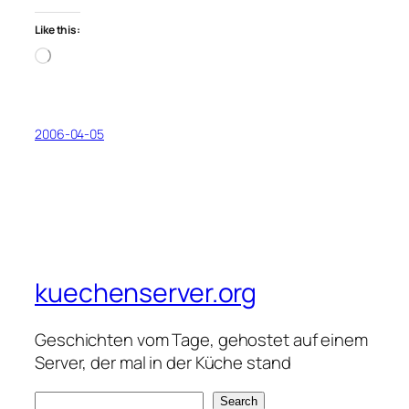
Like this:
Loading…
2006-04-05
kuechenserver.org
Geschichten vom Tage, gehostet auf einem
Server, der mal in der Küche stand
S
Search