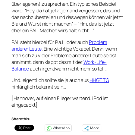
überlegenen) zu sprechen. Ein typisches Beispiel
wäre: “Hey, da hat jetzt jemand vergessen, das und
das nachzubestellen und deswegen können wir jetzt
Bla und Wurst nicht machen” – “Hm, das ist jetzt
eher ein PAL. Machen wir’s halt nicht….”
PAL steht hierbei für P.a.L. oder auch
Problem
anderer Leute
. Eine wichtige Vokabel. Denn, wenn
man sich zu vieler Probleme anderer Leute selbst
annimmt, dann klappt das mit der
Work-Life-
Balance
auch irgendwann nicht mehr so toll…
Und: eigentlich sollte sie ja auch aus
HHGTTG
hinlänglich bekannt sein…
[Hannover, auf einen Flieger wartend. iPod ist
eingepackt]
Share this:
WhatsApp
More