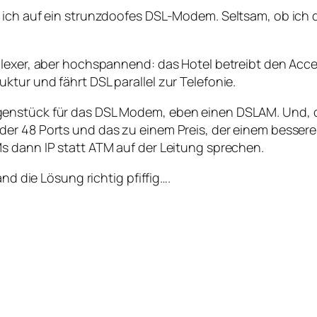
e ich auf ein strunzdoofes DSL-Modem. Seltsam, ob ich
plexer, aber hochspannend: das Hotel betreibt den Acce
tur und fährt DSL parallel zur Telefonie.
nstück für das DSL Modem, eben einen DSLAM. Und, oh W
der 48 Ports und das zu einem Preis, der einem besse
s dann IP statt ATM auf der Leitung sprechen.
nd die Lösung richtig pfiffig….