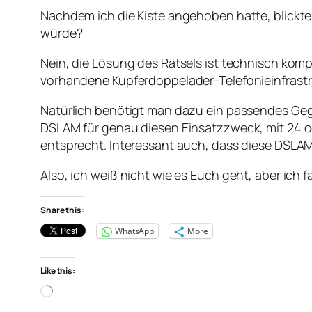
Nachdem ich die Kiste angehoben hatte, blickt
würde?
Nein, die Lösung des Rätsels ist technisch kom
vorhandene Kupferdoppelader-Telefonieinfrastruk
Natürlich benötigt man dazu ein passendes Gege
DSLAM für genau diesen Einsatzzweck, mit 24 o
entsprecht. Interessant auch, dass diese DSLAM
Also, ich weiß nicht wie es Euch geht, aber ich fa
Share this:
WhatsApp
More
Like this:
Loading…