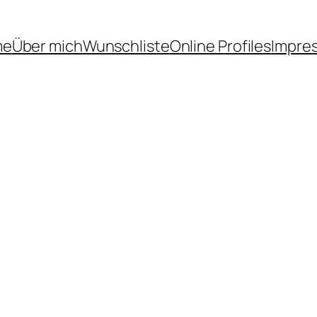
me
Über mich
Wunschliste
Online Profiles
Impre