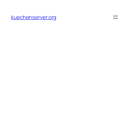
Skip
to
kuechenserver.org
content