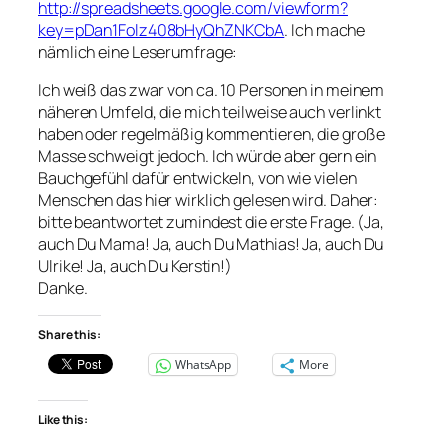
http://spreadsheets.google.com/viewform?
key=pDan1Folz408bHyQhZNKCbA
. Ich mache
nämlich eine Leserumfrage:
Ich weiß das zwar von ca. 10 Personen in meinem
näheren Umfeld, die mich teilweise auch verlinkt
haben oder regelmäßig kommentieren, die große
Masse schweigt jedoch. Ich würde aber gern ein
Bauchgefühl dafür entwickeln, von wie vielen
Menschen das hier wirklich gelesen wird. Daher:
bitte beantwortet zumindest die erste Frage. (Ja,
auch Du Mama! Ja, auch Du Mathias! Ja, auch Du
Ulrike! Ja, auch Du Kerstin!)
Danke.
Share this:
WhatsApp
More
Like this: