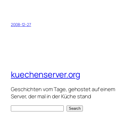
2008-12-27
kuechenserver.org
Geschichten vom Tage, gehostet auf einem
Server, der mal in der Küche stand
S
Search
e
a