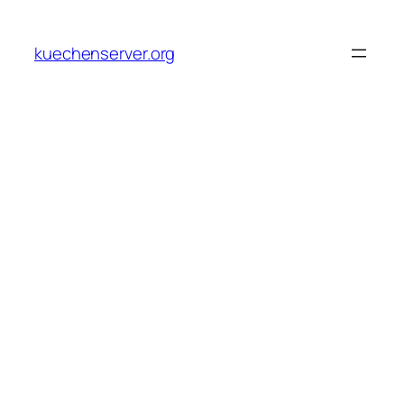
Skip
to
kuechenserver.org
content