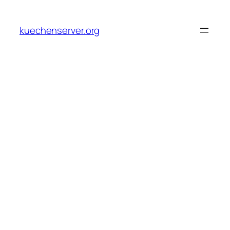
Skip
to
kuechenserver.org
content