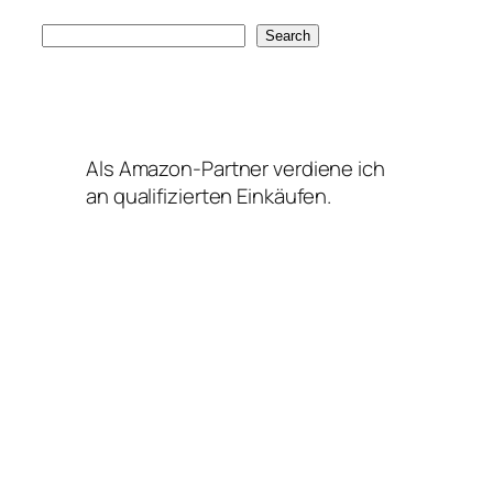
S
Search
e
a
r
c
Als Amazon-Partner verdiene ich
h
an qualifizierten Einkäufen.