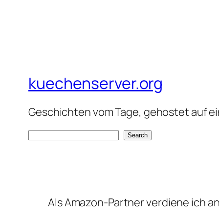
kuechenserver.org
Geschichten vom Tage, gehostet auf ein
S
Search
e
a
r
c
Als Amazon-Partner verdiene ich an 
h