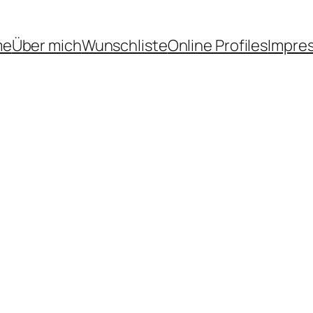
me
Über mich
Wunschliste
Online Profiles
Impre