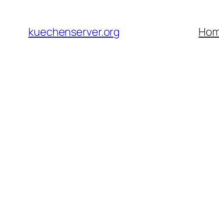
Skip
to
kuechenserver.org
Ho
content