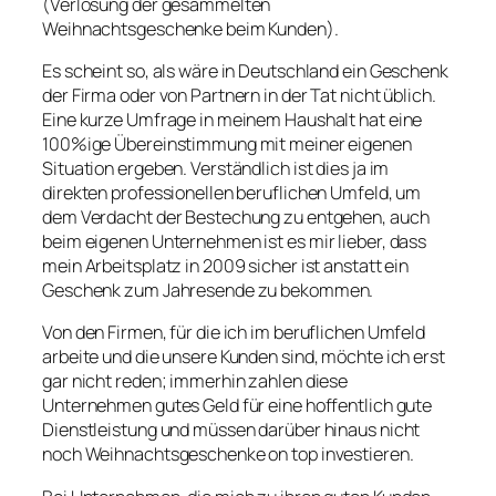
(Verlosung der gesammelten
Weihnachtsgeschenke beim Kunden).
Es scheint so, als wäre in Deutschland ein Geschenk
der Firma oder von Partnern in der Tat nicht üblich.
Eine kurze Umfrage in meinem Haushalt hat eine
100%ige Übereinstimmung mit meiner eigenen
Situation ergeben. Verständlich ist dies ja im
direkten professionellen beruflichen Umfeld, um
dem Verdacht der Bestechung zu entgehen, auch
beim eigenen Unternehmen ist es mir lieber, dass
mein Arbeitsplatz in 2009 sicher ist anstatt ein
Geschenk zum Jahresende zu bekommen.
Von den Firmen, für die ich im beruflichen Umfeld
arbeite und die unsere Kunden sind, möchte ich erst
gar nicht reden; immerhin zahlen diese
Unternehmen gutes Geld für eine hoffentlich gute
Dienstleistung und müssen darüber hinaus nicht
noch Weihnachtsgeschenke on top investieren.