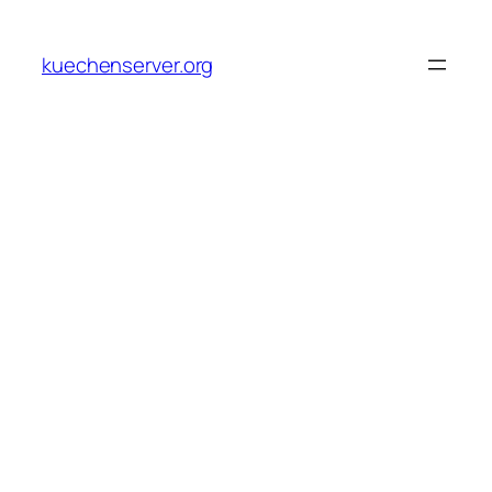
Skip
to
kuechenserver.org
content