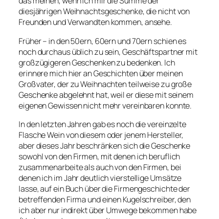
das meinen, wenn ich mir die Summe der
diesjährigen Weihnachtsgeschenke, die nicht von
Freunden und Verwandten kommen, ansehe.
Früher – in den 50ern, 60ern und 70ern schien es
noch durchaus üblich zu sein, Geschäftspartner mit
großzügigeren Geschenken zu bedenken. Ich
erinnere mich hier an Geschichten über meinen
Großvater, der zu Weihnachten teilweise zu große
Geschenke abgelehnt hat, weil er diese mit seinem
eigenen Gewissen nicht mehr vereinbaren konnte.
In den letzten Jahren gab es noch die vereinzelte
Flasche Wein von diesem oder jenem Hersteller,
aber dieses Jahr beschränken sich die Geschenke
sowohl von den Firmen, mit denen ich beruflich
zusammenarbeite als auch von den Firmen, bei
denen ich im Jahr deutlich vierstellige Umsätze
lasse, auf ein Buch über die Firmengeschichte der
betreffenden Firma und einen Kugelschreiber, den
ich aber nur indirekt über Umwege bekommen habe