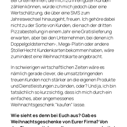
Bei Unternehmen, die mich zu ihren guten Kunden
zählen können, würde ich mich jedoch über eine
Wertschätzung, die über eine SMS zum
Jahreswechsel hinausgeht, freuen. Ich gehöre dabei
nicht zu der Sorte von Kunden, die nach der dritten
Pizzabestellung in einem Jahr eine Gratislieferung
erwarten, aber bei den Unternehmen, bei denen ich
Doppelgoldsternchen-, Mega-Platin oder andere
$tollerHecht Kundenkarten bekommen haben, wäre
zumindest eine Weihnachtskarte angebracht.
In schwierigen wirtschaftlichen Zeiten wäre es
nämlich gerade clever, die umsatzbringenden
treuen Kunden noch stärker an die eigenen Produkte
und Dienstleistungen zu binden, oder? Und ja, ich bin
tatsächlich so kurzsichtig, dass ich mich durch ein
einfaches, aber angemessenes
Weihnachtsgeschenk “kaufen” lasse.
Wie sieht es denn bei Euch aus? Gab es
Weihnachtsgeschenke von Eurer Firma? Von