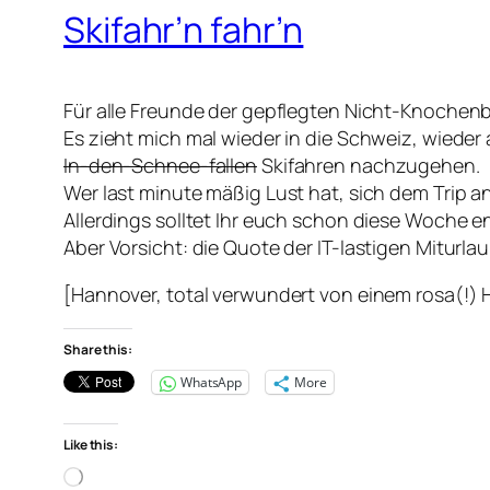
Skifahr’n fahr’n
Für alle Freunde der gepflegten Nicht-Knochenb
Es zieht mich mal wieder in die Schweiz, wiede
In-den-Schnee-fallen
Skifahren nachzugehen.
Wer last minute mäßig Lust hat, sich dem Trip an
Allerdings solltet Ihr euch schon diese Woche e
Aber Vorsicht: die Quote der IT-lastigen Miturl
[Hannover, total verwundert von einem rosa(!)
Share this:
WhatsApp
More
Like this:
Loading…