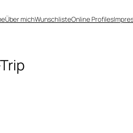
me
Über mich
Wunschliste
Online Profiles
Impre
Trip