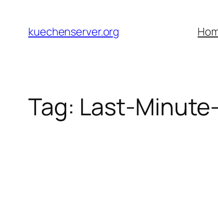
Skip
to
kuechenserver.org
Ho
content
Tag:
Last-Minute-