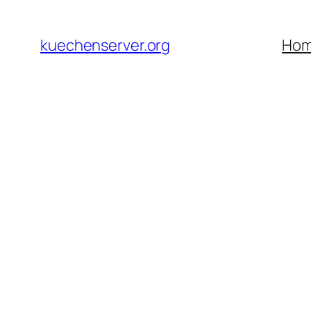
Skip
to
kuechenserver.org
Ho
content