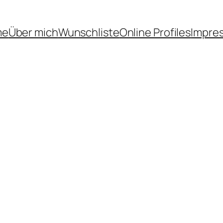
me
Über mich
Wunschliste
Online Profiles
Impre