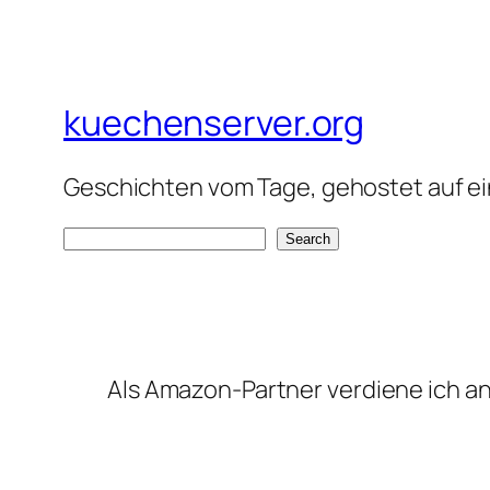
kuechenserver.org
Geschichten vom Tage, gehostet auf ein
S
Search
e
a
r
c
Als Amazon-Partner verdiene ich an 
h