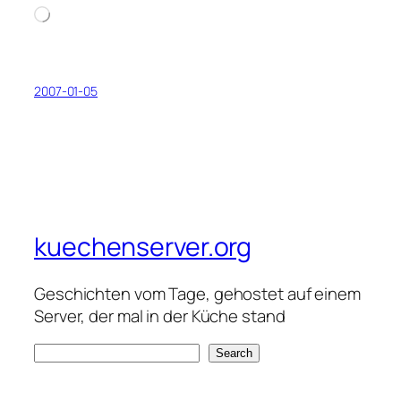
Loading…
2007-01-05
kuechenserver.org
Geschichten vom Tage, gehostet auf einem
Server, der mal in der Küche stand
S
Search
e
a