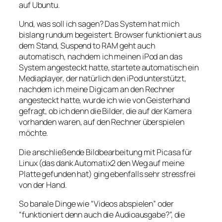
auf Ubuntu.
Und, was soll ich sagen? Das System hat mich
bislang rundum begeistert. Browser funktioniert aus
dem Stand, Suspend to RAM geht auch
automatisch, nachdem ich meinen iPod an das
System angesteckt hatte, startete automatisch ein
Mediaplayer, der natürlich den iPod unterstützt,
nachdem ich meine Digicam an den Rechner
angesteckt hatte, wurde ich wie von Geisterhand
gefragt, ob ich denn die Bilder, die auf der Kamera
vorhanden waren, auf den Rechner überspielen
möchte.
Die anschließende Bildbearbeitung mit Picasa für
Linux (das dank Automatix2 den Weg auf meine
Platte gefunden hat) ging ebenfalls sehr stressfrei
von der Hand.
So banale Dinge wie “Videos abspielen” oder
“funktioniert denn auch die Audioausgabe?”, die