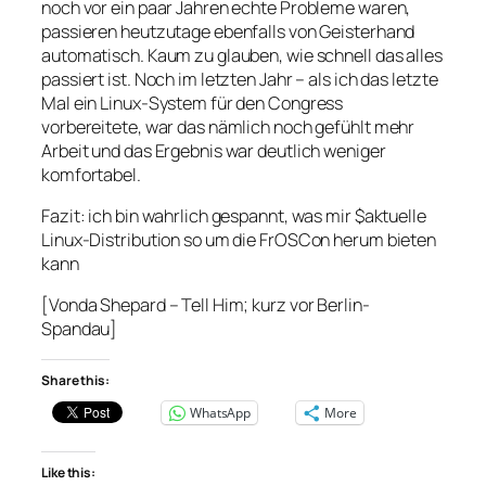
noch vor ein paar Jahren echte Probleme waren,
passieren heutzutage ebenfalls von Geisterhand
automatisch. Kaum zu glauben, wie schnell das alles
passiert ist. Noch im letzten Jahr – als ich das letzte
Mal ein Linux-System für den Congress
vorbereitete, war das nämlich noch gefühlt mehr
Arbeit und das Ergebnis war deutlich weniger
komfortabel.
Fazit: ich bin wahrlich gespannt, was mir $aktuelle
Linux-Distribution so um die FrOSCon herum bieten
kann
[Vonda Shepard – Tell Him; kurz vor Berlin-
Spandau]
Share this:
WhatsApp
More
Like this: