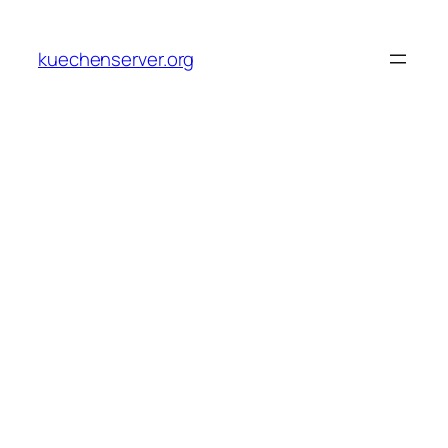
Skip
to
kuechenserver.org
content