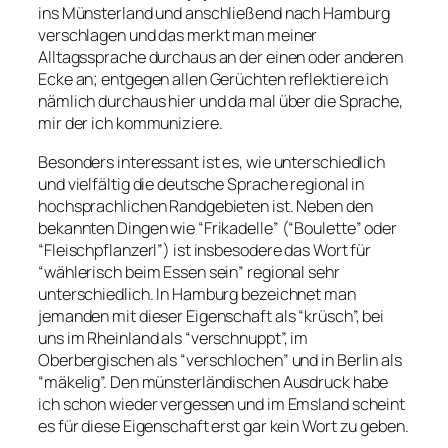
ins Münsterland und anschließend nach Hamburg
verschlagen und das merkt man meiner
Alltagssprache durchaus an der einen oder anderen
Ecke an; entgegen allen Gerüchten reflektiere ich
nämlich durchaus hier und da mal über die Sprache,
mir der ich kommuniziere.
Besonders interessant ist es, wie unterschiedlich
und vielfältig die deutsche Sprache regional in
hochsprachlichen Randgebieten ist. Neben den
bekannten Dingen wie “Frikadelle” (“Boulette” oder
“Fleischpflanzerl”) ist insbesodere das Wort für
“wählerisch beim Essen sein” regional sehr
unterschiedlich. In Hamburg bezeichnet man
jemanden mit dieser Eigenschaft als “krüsch”, bei
uns im Rheinland als “verschnuppt”, im
Oberbergischen als “verschlochen” und in Berlin als
“mäkelig”. Den münsterländischen Ausdruck habe
ich schon wieder vergessen und im Emsland scheint
es für diese Eigenschaft erst gar kein Wort zu geben.