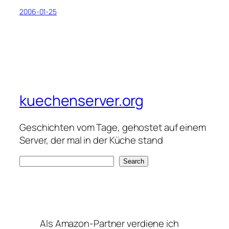
2006-01-25
kuechenserver.org
Geschichten vom Tage, gehostet auf einem
Server, der mal in der Küche stand
S
Search
e
a
r
c
Als Amazon-Partner verdiene ich
h