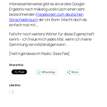
Interessanterweise gibt es als erstes Google-
Ergebnis nach mäkelig und krüsch einen sehr
bezeichnenden
Fragebogen zum deutschen
Sprachgebrauch
der Uni Bonn. Macht doch da
einfach mal mit….
Falls Ihr noch weitere Wörter für diese Eigenschaft
kennt – ich freue mich jedes Mal, wenn ich meine
Sammlung vervollständigen kann …
[halt irgendwas im Radio; Saas Fee]
Share this:
WhatsApp
More
Like this:
Loading…