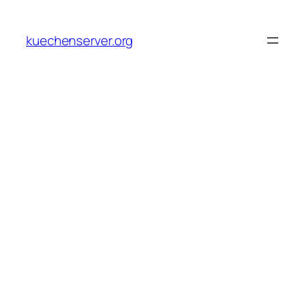
Skip
to
kuechenserver.org
content