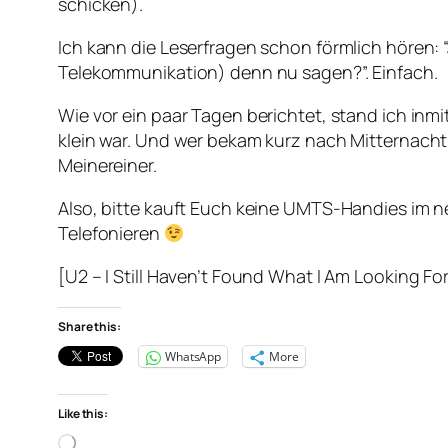
schicken).
Ich kann die Leserfragen schon förmlich hören: “
Telekommunikation) denn nu sagen?”. Einfach.
Wie vor ein paar Tagen berichtet, stand ich in
klein war. Und wer bekam kurz nach Mitternacht
Meinereiner.
Also, bitte kauft Euch keine UMTS-Handies im 
Telefonieren
[U2 – I Still Haven’t Found What I Am Looking Fo
Share this:
WhatsApp
More
Like this:
Loading…