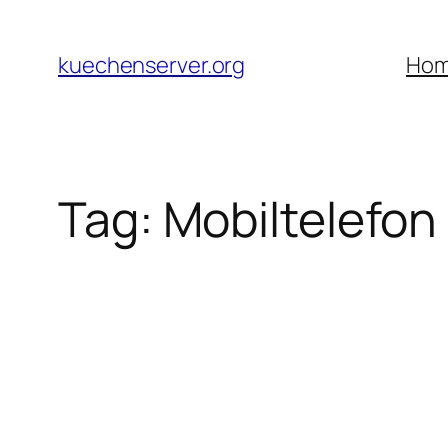
Skip
to
kuechenserver.org
Ho
content
Tag:
Mobiltelefon