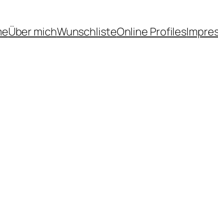
me
Über mich
Wunschliste
Online Profiles
Impre