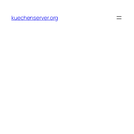
Skip
to
kuechenserver.org
content