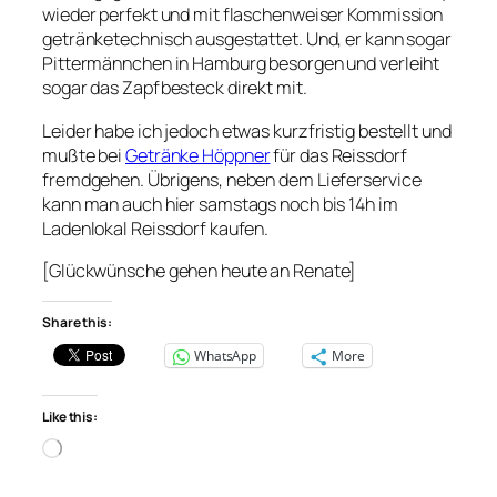
wieder perfekt und mit flaschenweiser Kommission
getränketechnisch ausgestattet. Und, er kann sogar
Pittermännchen in Hamburg besorgen und verleiht
sogar das Zapfbesteck direkt mit.
Leider habe ich jedoch etwas kurzfristig bestellt und
mußte bei
Getränke Höppner
für das Reissdorf
fremdgehen. Übrigens, neben dem Lieferservice
kann man auch hier samstags noch bis 14h im
Ladenlokal Reissdorf kaufen.
[Glückwünsche gehen heute an Renate]
Share this:
WhatsApp
More
Like this:
Loading…