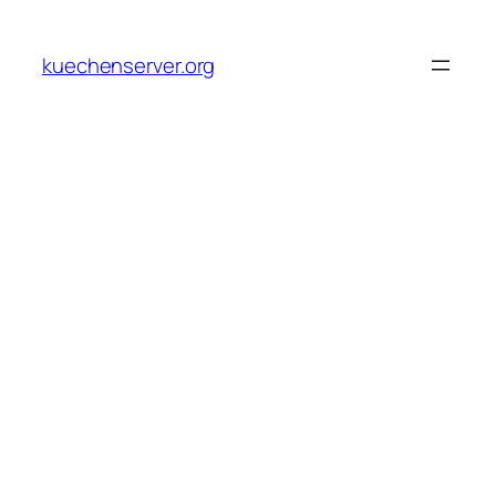
Skip
to
kuechenserver.org
content