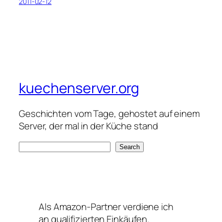
2011-02-12
kuechenserver.org
Geschichten vom Tage, gehostet auf einem
Server, der mal in der Küche stand
S
Search
e
a
r
c
Als Amazon-Partner verdiene ich
h
an qualifizierten Einkäufen.