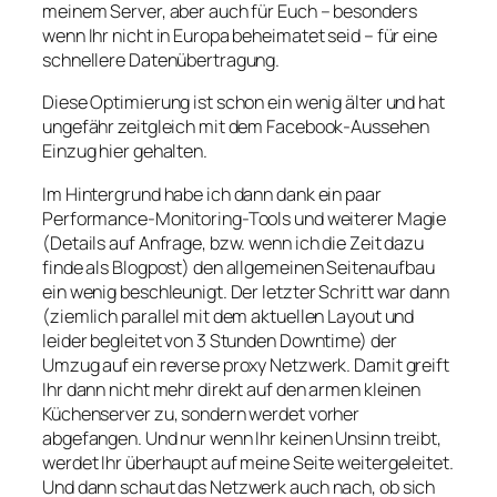
meinem Server, aber auch für Euch – besonders
wenn Ihr nicht in Europa beheimatet seid – für eine
schnellere Datenübertragung.
Diese Optimierung ist schon ein wenig älter und hat
ungefähr zeitgleich mit dem Facebook-Aussehen
Einzug hier gehalten.
Im Hintergrund habe ich dann dank ein paar
Performance-Monitoring-Tools und weiterer Magie
(Details auf Anfrage, bzw. wenn ich die Zeit dazu
finde als Blogpost) den allgemeinen Seitenaufbau
ein wenig beschleunigt. Der letzter Schritt war dann
(ziemlich parallel mit dem aktuellen Layout und
leider begleitet von 3 Stunden Downtime) der
Umzug auf ein reverse proxy Netzwerk. Damit greift
Ihr dann nicht mehr direkt auf den armen kleinen
Küchenserver zu, sondern werdet vorher
abgefangen. Und nur wenn Ihr keinen Unsinn treibt,
werdet Ihr überhaupt auf meine Seite weitergeleitet.
Und dann schaut das Netzwerk auch nach, ob sich