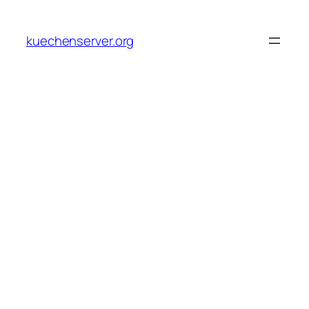
Skip
to
kuechenserver.org
content