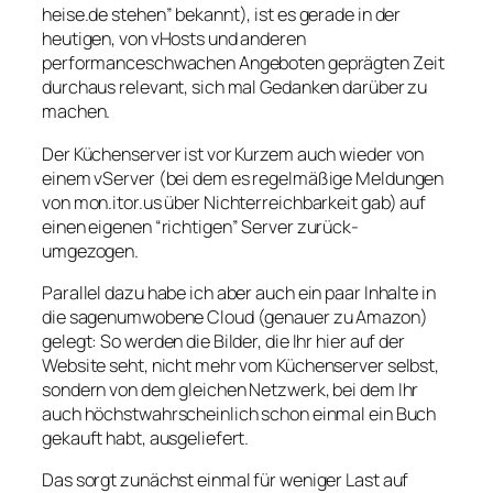
heise.de stehen” bekannt), ist es gerade in der
heutigen, von vHosts und anderen
performanceschwachen Angeboten geprägten Zeit
durchaus relevant, sich mal Gedanken darüber zu
machen.
Der Küchenserver ist vor Kurzem auch wieder von
einem vServer (bei dem es regelmäßige Meldungen
von mon.itor.us über Nichterreichbarkeit gab) auf
einen eigenen “richtigen” Server zurück-
umgezogen.
Parallel dazu habe ich aber auch ein paar Inhalte in
die sagenumwobene Cloud (genauer zu Amazon)
gelegt: So werden die Bilder, die Ihr hier auf der
Website seht, nicht mehr vom Küchenserver selbst,
sondern von dem gleichen Netzwerk, bei dem Ihr
auch höchstwahrscheinlich schon einmal ein Buch
gekauft habt, ausgeliefert.
Das sorgt zunächst einmal für weniger Last auf