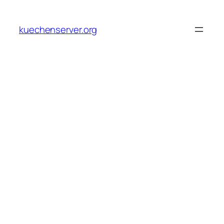
Skip
to
kuechenserver.org
content