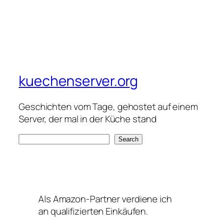
kuechenserver.org
Geschichten vom Tage, gehostet auf einem
Server, der mal in der Küche stand
S
Search
e
a
r
c
Als Amazon-Partner verdiene ich
h
an qualifizierten Einkäufen.