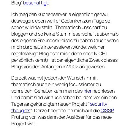
Blog”
beschäftigt
.
Ich mag den Küchenserver ja eigentlich genau
deswegen, eben weil er Gedanken zum Tage so
schön wild darstellt. Thematisch unscharf zu
bloggen und so keine Stammleserschaft außerhalb
des eigenen Freundeskreises zu haben (auch wenn
mich durchaus interessieren würde, welcher
regelmäßige Blogleser mich denn noch NICHT
persönlich kennt), ist der eigentliche Zweck dieses
Blogs von den Anfängen in 2002 an gewesen.
Derzeit wächst jedoch der Wunsch in mir,
thematisch auch ein wenig focussierter zu
schreiben. Genauer kann man das
hier
nachlesen.
Und damit sind wir auch schon bei dem vor einigen
Tagen angekündigten neuen Projekt “
security
thoughts
“. Derzeit bereite ich mich auf die
CISSP
Prüfung vor, was dann der Auslöser für das neue
Projekt war.