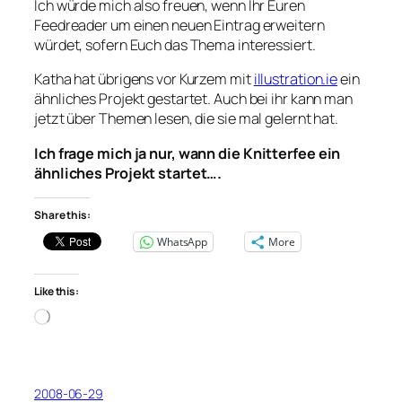
Ich würde mich also freuen, wenn Ihr Euren
Feedreader um einen neuen Eintrag erweitern
würdet, sofern Euch das Thema interessiert.
Katha hat übrigens vor Kurzem mit
illustration.ie
ein
ähnliches Projekt gestartet. Auch bei ihr kann man
jetzt über Themen lesen, die sie mal gelernt hat.
Ich frage mich ja nur, wann die Knitterfee ein
ähnliches Projekt startet….
Share this:
WhatsApp
More
Like this:
Loading…
2008-06-29