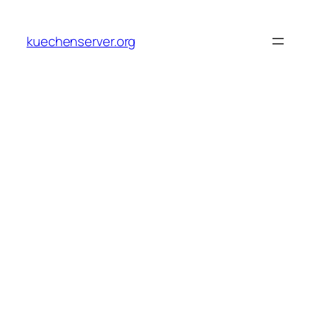
Skip
to
kuechenserver.org
content