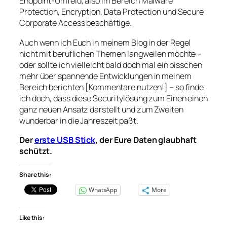
Endpoint-Umfeld, also im Bereich Malware
Protection, Encryption, Data Protection und Secure
Corporate Access beschäftige.
Auch wenn ich Euch in meinem Blog in der Regel
nicht mit beruflichen Themen langweilen möchte –
oder sollte ich vielleicht bald doch mal ein bisschen
mehr über spannende Entwicklungen in meinem
Bereich berichten [Kommentare nutzen!] – so finde
ich doch, dass diese Securitylösung zum Einen einen
ganz neuen Ansatz darstellt und zum Zweiten
wunderbar in die Jahreszeit paßt.
Der
erste USB Stick
, der Eure Daten glaubhaft
schützt.
Share this:
WhatsApp
More
Like this: