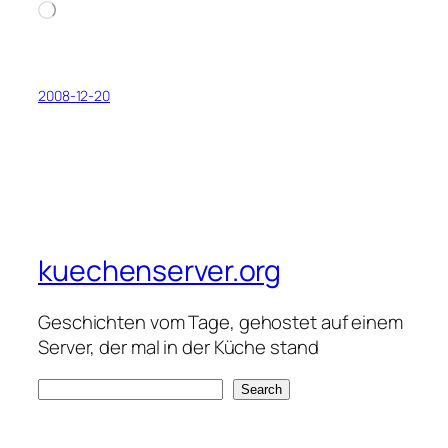
Loading…
2008-12-20
kuechenserver.org
Geschichten vom Tage, gehostet auf einem
Server, der mal in der Küche stand
S
Search
e
a