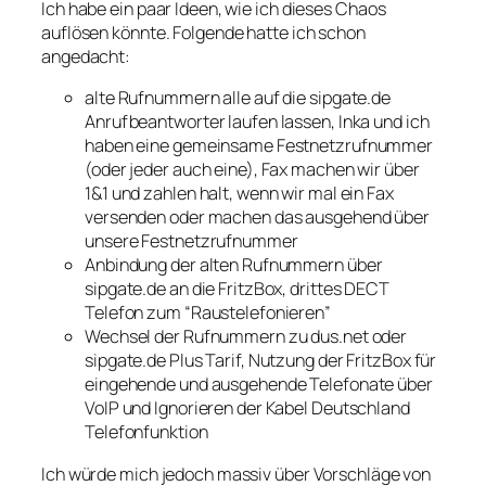
Ich habe ein paar Ideen, wie ich dieses Chaos
auflösen könnte. Folgende hatte ich schon
angedacht:
alte Rufnummern alle auf die sipgate.de
Anrufbeantworter laufen lassen, Inka und ich
haben eine gemeinsame Festnetzrufnummer
(oder jeder auch eine), Fax machen wir über
1&1 und zahlen halt, wenn wir mal ein Fax
versenden oder machen das ausgehend über
unsere Festnetzrufnummer
Anbindung der alten Rufnummern über
sipgate.de an die FritzBox, drittes DECT
Telefon zum “Raustelefonieren”
Wechsel der Rufnummern zu dus.net oder
sipgate.de Plus Tarif, Nutzung der FritzBox für
eingehende und ausgehende Telefonate über
VoIP und Ignorieren der Kabel Deutschland
Telefonfunktion
Ich würde mich jedoch massiv über Vorschläge von