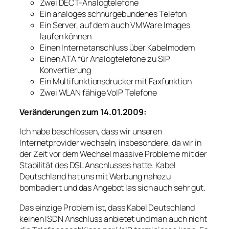
Zwei DECT-Analogtelefone
Ein analoges schnurgebundenes Telefon
Ein Server, auf dem auch VMWare Images
laufen können
Einen Internetanschluss über Kabelmodem
Einen ATA für Analogtelefone zu SIP
Konvertierung
Ein Multifunktionsdrucker mit Faxfunktion
Zwei WLAN fähige VoIP Telefone
Veränderungen zum 14.01.2009:
Ich habe beschlossen, dass wir unseren
Internetprovider wechseln, insbesondere, da wir in
der Zeit vor dem Wechsel massive Probleme mit der
Stabilität des DSL Anschlusses hatte. Kabel
Deutschland hat uns mit Werbung nahezu
bombadiert und das Angebot las sich auch sehr gut.
Das einzige Problem ist, dass Kabel Deutschland
keinen ISDN Anschluss anbietet und man auch nicht