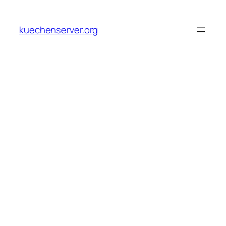
Skip
to
kuechenserver.org
content