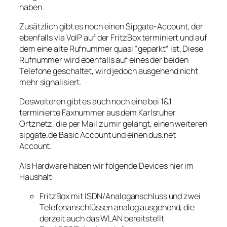
haben.
Zusätzlich gibt es noch einen Sipgate-Account, der
ebenfalls via VoIP auf der FritzBox terminiert und auf
dem eine alte Rufnummer quasi “geparkt” ist. Diese
Rufnummer wird ebenfalls auf eines der beiden
Telefone geschaltet, wird jedoch ausgehend nicht
mehr signalisiert.
Desweiteren gibt es auch noch eine bei 1&1
terminierte Faxnummer aus dem Karlsruher
Ortznetz, die per Mail zu mir gelangt, einen weiteren
sipgate.de Basic Account und einen dus.net
Account.
Als Hardware haben wir folgende Devices hier im
Haushalt:
FritzBox mit ISDN/Analoganschluss und zwei
Telefonanschlüssen analog ausgehend, die
derzeit auch das WLAN bereitstellt