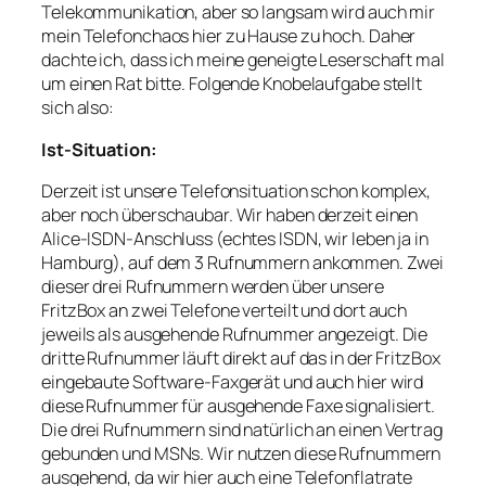
Telekommunikation, aber so langsam wird auch mir
mein Telefonchaos hier zu Hause zu hoch. Daher
dachte ich, dass ich meine geneigte Leserschaft mal
um einen Rat bitte. Folgende Knobelaufgabe stellt
sich also:
Ist-Situation:
Derzeit ist unsere Telefonsituation schon komplex,
aber noch überschaubar. Wir haben derzeit einen
Alice-ISDN-Anschluss (echtes ISDN, wir leben ja in
Hamburg), auf dem 3 Rufnummern ankommen. Zwei
dieser drei Rufnummern werden über unsere
FritzBox an zwei Telefone verteilt und dort auch
jeweils als ausgehende Rufnummer angezeigt. Die
dritte Rufnummer läuft direkt auf das in der FritzBox
eingebaute Software-Faxgerät und auch hier wird
diese Rufnummer für ausgehende Faxe signalisiert.
Die drei Rufnummern sind natürlich an einen Vertrag
gebunden und MSNs. Wir nutzen diese Rufnummern
ausgehend, da wir hier auch eine Telefonflatrate