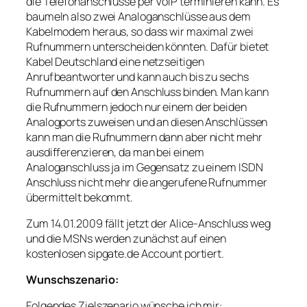
die Telefonanschlüsse per VoIP terminieren kann. Es
baumeln also zwei Analoganschlüsse aus dem
Kabelmodem heraus, so dass wir maximal zwei
Rufnummern unterscheiden könnten. Dafür bietet
Kabel Deutschland eine netzseitigen
Anrufbeantworter und kann auch bis zu sechs
Rufnummern auf den Anschluss binden. Man kann
die Rufnummern jedoch nur einem der beiden
Analogports zuweisen und an diesen Anschlüssen
kann man die Rufnummern dann aber nicht mehr
ausdifferenzieren, da man bei einem
Analoganschluss ja im Gegensatz zu einem ISDN
Anschluss nicht mehr die angerufene Rufnummer
übermittelt bekommt.
Zum 14.01.2009 fällt jetzt der Alice-Anschluss weg
und die MSNs werden zunächst auf einen
kostenlosen sipgate.de Account portiert.
Wunschszenario:
Folgendes Zielszenario wünsche ich mir: