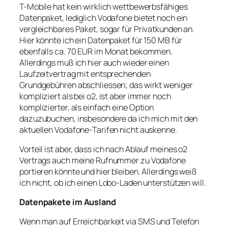
T-Mobile hat kein wirklich wettbewerbsfähiges
Datenpaket, lediglich Vodafone bietet noch ein
vergleichbares Paket, sogar für Privatkunden an.
Hier könnte ich ein Datenpaket für 150 MB für
ebenfalls ca. 70 EUR im Monat bekommen.
Allerdings muß ich hier auch wieder einen
Laufzeitvertrag mit entsprechenden
Grundgebühren abschliessen; das wirkt weniger
kompliziert als bei o2, ist aber immer noch
komplizierter, als einfach eine Option
dazuzubuchen, insbesondere da ich mich mit den
aktuellen Vodafone-Tarifen nicht auskenne.
Vorteil ist aber, dass ich nach Ablauf meines o2
Vertrags auch meine Rufnummer zu Vodafone
portieren könnte und hier bleiben. Allerdings weiß
ich nicht, ob ich einen Lobo-Laden unterstützen will.
Datenpakete im Ausland
Wenn man auf Erreichbarkeit via SMS und Telefon