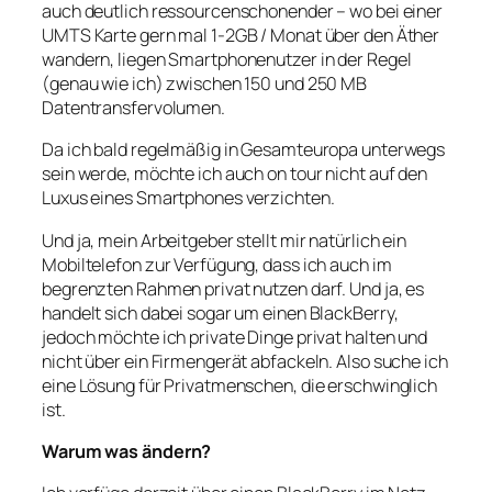
auch deutlich ressourcenschonender – wo bei einer
UMTS Karte gern mal 1-2GB / Monat über den Äther
wandern, liegen Smartphonenutzer in der Regel
(genau wie ich) zwischen 150 und 250 MB
Datentransfervolumen.
Da ich bald regelmäßig in Gesamteuropa unterwegs
sein werde, möchte ich auch on tour nicht auf den
Luxus eines Smartphones verzichten.
Und ja, mein Arbeitgeber stellt mir natürlich ein
Mobiltelefon zur Verfügung, dass ich auch im
begrenzten Rahmen privat nutzen darf. Und ja, es
handelt sich dabei sogar um einen BlackBerry,
jedoch möchte ich private Dinge privat halten und
nicht über ein Firmengerät abfackeln. Also suche ich
eine Lösung für Privatmenschen, die erschwinglich
ist.
Warum was ändern?