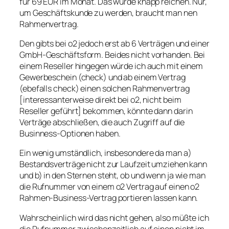
für 69 EUR im Monat. Das würde knapp reichen. Nur,
um Geschäftskunde zu werden, braucht man nen
Rahmenvertrag.
Den gibts bei o2 jedoch erst ab 6 Verträgen und einer
GmbH-Geschäftsform. Beides nicht vorhanden. Bei
einem Reseller hingegen würde ich auch mit einem
Gewerbeschein (check) und ab einem Vertrag
(ebefalls check) einen solchen Rahmenvertrag
[interessanterweise direkt bei o2, nicht beim
Reseller geführt] bekommen, könnte dann darin
Verträge abschließen, die auch Zugriff auf die
Businness-Optionen haben.
Ein wenig umständlich, insbesondere da man a)
Bestandsverträge nicht zur Laufzeit umziehen kann
und b) in den Sternen steht, ob und wenn ja wie man
die Rufnummer von einem o2 Vertrag auf einen o2
Rahmen-Business-Vertrag portieren lassen kann.
Wahrscheinlich wird das nicht gehen, also müßte ich
die Rufnummer zwischenzeitlich auf einen nicht im