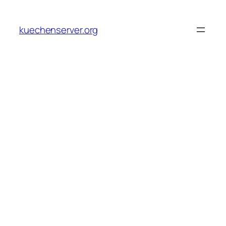
Skip
to
kuechenserver.org
content