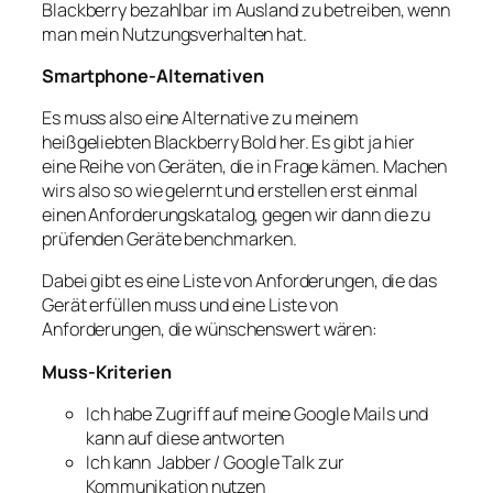
Blackberry bezahlbar im Ausland zu betreiben, wenn
man mein Nutzungsverhalten hat.
Smartphone-Alternativen
Es muss also eine Alternative zu meinem
heißgeliebten Blackberry Bold her. Es gibt ja hier
eine Reihe von Geräten, die in Frage kämen. Machen
wirs also so wie gelernt und erstellen erst einmal
einen Anforderungskatalog, gegen wir dann die zu
prüfenden Geräte benchmarken.
Dabei gibt es eine Liste von Anforderungen, die das
Gerät erfüllen muss und eine Liste von
Anforderungen, die wünschenswert wären:
Muss-Kriterien
Ich habe Zugriff auf meine Google Mails und
kann auf diese antworten
Ich kann Jabber / Google Talk zur
Kommunikation nutzen