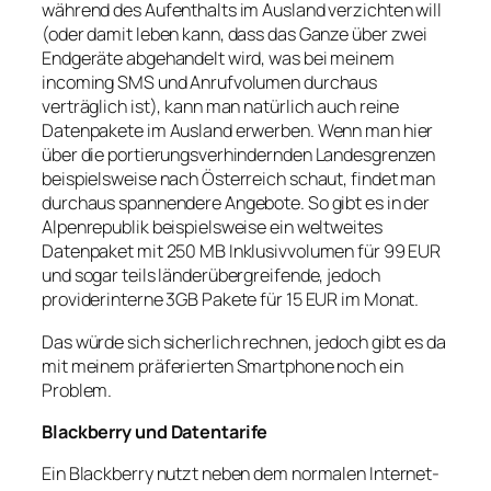
während des Aufenthalts im Ausland verzichten will
(oder damit leben kann, dass das Ganze über zwei
Endgeräte abgehandelt wird, was bei meinem
incoming SMS und Anrufvolumen durchaus
verträglich ist), kann man natürlich auch reine
Datenpakete im Ausland erwerben. Wenn man hier
über die portierungsverhindernden Landesgrenzen
beispielsweise nach Österreich schaut, findet man
durchaus spannendere Angebote. So gibt es in der
Alpenrepublik beispielsweise ein weltweites
Datenpaket mit 250 MB Inklusivvolumen für 99 EUR
und sogar teils länderübergreifende, jedoch
providerinterne 3GB Pakete für 15 EUR im Monat.
Das würde sich sicherlich rechnen, jedoch gibt es da
mit meinem präferierten Smartphone noch ein
Problem.
Blackberry und Datentarife
Ein Blackberry nutzt neben dem normalen Internet-