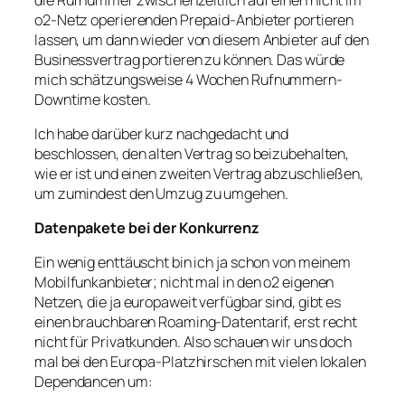
o2-Netz operierenden Prepaid-Anbieter portieren
lassen, um dann wieder von diesem Anbieter auf den
Businessvertrag portieren zu können. Das würde
mich schätzungsweise 4 Wochen Rufnummern-
Downtime kosten.
Ich habe darüber kurz nachgedacht und
beschlossen, den alten Vertrag so beizubehalten,
wie er ist und einen zweiten Vertrag abzuschließen,
um zumindest den Umzug zu umgehen.
Datenpakete bei der Konkurrenz
Ein wenig enttäuscht bin ich ja schon von meinem
Mobilfunkanbieter; nicht mal in den o2 eigenen
Netzen, die ja europaweit verfügbar sind, gibt es
einen brauchbaren Roaming-Datentarif, erst recht
nicht für Privatkunden. Also schauen wir uns doch
mal bei den Europa-Platzhirschen mit vielen lokalen
Dependancen um: