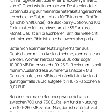
Ich verfüge derzeit über einen BlackBerry im Netz
von o2. Dabei wird innerhalb von Deutschland die
Datennutzung auf mein Internet Paket angerechnet.
Ich habe eine Flat, mit bis zu 10 GB Internet-Traffic
(ja, ich bin Altkunde), die Blackberry Option und 100
Freiminuten für irgendwas um die 35 Euro pro
Monat. Das ist ein brauchbarer Tarif, der vielleicht
optimierungsfähig ist, aber halbwegs akzeptabel.
Sofern ich aber mein Nutzungsverhalten aus
Deutschland mit ins Ausland nehme, kann das teuer
werden: Wo man hierzulande 5000 oder sogar
10.000 MB Datenverkehr für 25 EUR bekommt, zahlt
man im Ausland diese Summe für knappe 4 MB
Datentransfer; der MB kostet nämlich im Ausland
günstigenfalls 7 EUR, aufgeteilt in 10kb Häppchen á
0,07 EUR.
Bei einer normalen Rechnung würde ich also
zwischen 700 und 1750 EUR allein für die Nutzung
von 100-250 MB zahlen. Nun, das ist natürlich viel