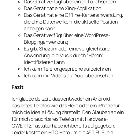
Das Gerät verfügt über einen Touchscreen
Das Gerät hat eine Xing-Applikation
Das Gerät hat eine Offline-Kartenanwendung,
die ohne Datenverkehr die aktuelle Position
anzeigen kann
Das Gerät verfügt über eine WordPress-
Blogginganwendung
Es gibt Shazam oder eine vergleichbare
Anwendung, die Musik durch “Hören”
identifizieren kann
Ich kann Telefongespräche aufzeichnen
Ich kann mir Videos auf YouTube ansehen
Fazit
Ich glaube derzeit, dass entweder ein Android-
basiertes Telefon wie das Hero oder ein iPhone für
mich die ideale Lösung darstellt. Den Glauben an ein
für mich brauchbares Telefon mit Hardware-
QWERTZ Tastatur habe ich bereits aufgegeben.
Leider kostet ein HTC Hero um die 450 EUR, ein