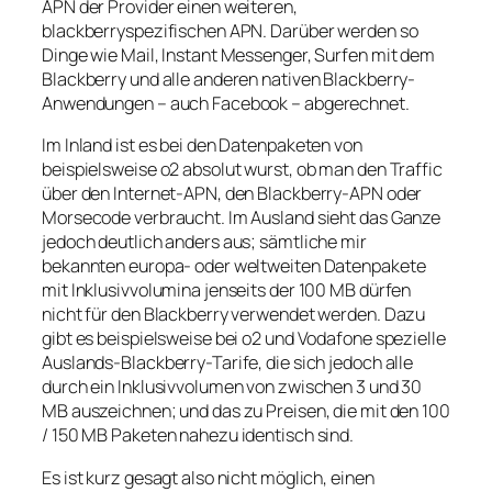
APN der Provider einen weiteren,
blackberryspezifischen APN. Darüber werden so
Dinge wie Mail, Instant Messenger, Surfen mit dem
Blackberry und alle anderen nativen Blackberry-
Anwendungen – auch Facebook – abgerechnet.
Im Inland ist es bei den Datenpaketen von
beispielsweise o2 absolut wurst, ob man den Traffic
über den Internet-APN, den Blackberry-APN oder
Morsecode verbraucht. Im Ausland sieht das Ganze
jedoch deutlich anders aus; sämtliche mir
bekannten europa- oder weltweiten Datenpakete
mit Inklusivvolumina jenseits der 100 MB dürfen
nicht für den Blackberry verwendet werden. Dazu
gibt es beispielsweise bei o2 und Vodafone spezielle
Auslands-Blackberry-Tarife, die sich jedoch alle
durch ein Inklusivvolumen von zwischen 3 und 30
MB auszeichnen; und das zu Preisen, die mit den 100
/ 150 MB Paketen nahezu identisch sind.
Es ist kurz gesagt also nicht möglich, einen