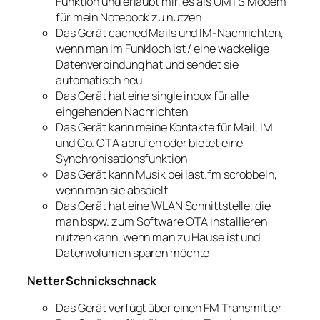
Funktion und erlaubt mir, es als UMTS Modem
für mein Notebook zu nutzen
Das Gerät cached Mails und IM-Nachrichten,
wenn man im Funkloch ist / eine wackelige
Datenverbindung hat und sendet sie
automatisch neu
Das Gerät hat eine single inbox für alle
eingehenden Nachrichten
Das Gerät kann meine Kontakte für Mail, IM
und Co. OTA abrufen oder bietet eine
Synchronisationsfunktion
Das Gerät kann Musik bei last.fm scrobbeln,
wenn man sie abspielt
Das Gerät hat eine WLAN Schnittstelle, die
man bspw. zum Software OTA installieren
nutzen kann, wenn man zu Hause ist und
Datenvolumen sparen möchte
Netter Schnickschnack
Das Gerät verfügt über einen FM Transmitter