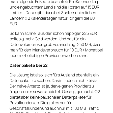
man folgende Fußnote beachtet: Pro Kalendertag
und eingebuchtem Land sind die Kosten auf 15 EUR
limitiert. Das ergibt dann bei 2 unterschiedlichen
Ländern x 2 Kalendertagen natürlich gern die 60
EUR.
So kann schnell aus den schon happigen 225 EUR
beliebig mehr Geld werden. Und das für ein
Datenvolumen von grob veranschlagt 250 MB, dass
man für den Inlandsverbrauch für 10 EUR / Monat bei
jedem x-beliebigen Provider erwerben kann.
Datenpakete bei o2
Die Lösung ist also, sich fürs Ausland ebenfalls ein
Datenpaket zu suchen. Das ist jedoch nicht-trivial.
Der naive Ansatz ist ja, den eigenen Provider zu
fragen, ob er sowas anbietet. Gesagt, gemacht. O2
bietet aber keine pauschalen Datenpakete für
Privatkunden an. Die gibt es nur für
Geschäftskunden und auch nur mit 100 MB Traffic