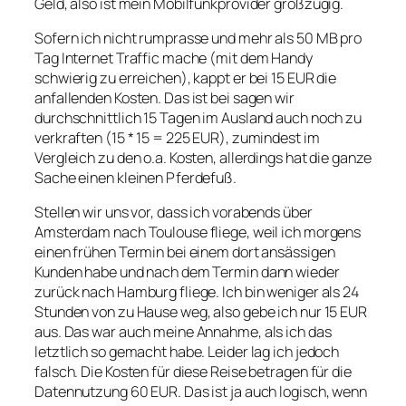
Geld, also ist mein Mobilfunkprovider großzügig.
Sofern ich nicht rumprasse und mehr als 50 MB pro
Tag Internet Traffic mache (mit dem Handy
schwierig zu erreichen), kappt er bei 15 EUR die
anfallenden Kosten. Das ist bei sagen wir
durchschnittlich 15 Tagen im Ausland auch noch zu
verkraften (15 * 15 = 225 EUR), zumindest im
Vergleich zu den o.a. Kosten, allerdings hat die ganze
Sache einen kleinen Pferdefuß.
Stellen wir uns vor, dass ich vorabends über
Amsterdam nach Toulouse fliege, weil ich morgens
einen frühen Termin bei einem dort ansässigen
Kunden habe und nach dem Termin dann wieder
zurück nach Hamburg fliege. Ich bin weniger als 24
Stunden von zu Hause weg, also gebe ich nur 15 EUR
aus. Das war auch meine Annahme, als ich das
letztlich so gemacht habe. Leider lag ich jedoch
falsch. Die Kosten für diese Reise betragen für die
Datennutzung 60 EUR. Das ist ja auch logisch, wenn