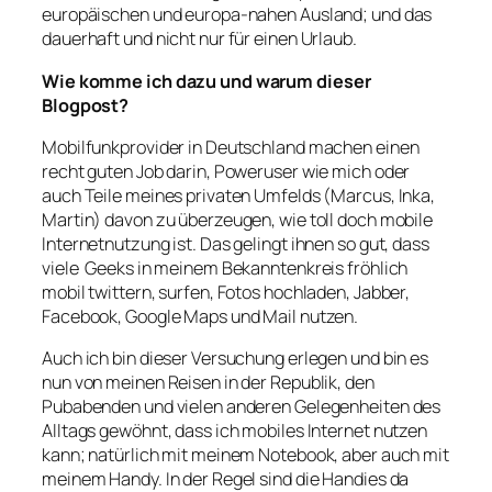
europäischen und europa-nahen Ausland; und das
dauerhaft und nicht nur für einen Urlaub.
Wie komme ich dazu und warum dieser
Blogpost?
Mobilfunkprovider in Deutschland machen einen
recht guten Job darin, Poweruser wie mich oder
auch Teile meines privaten Umfelds (Marcus, Inka,
Martin) davon zu überzeugen, wie toll doch mobile
Internetnutzung ist. Das gelingt ihnen so gut, dass
viele Geeks in meinem Bekanntenkreis fröhlich
mobil twittern, surfen, Fotos hochladen, Jabber,
Facebook, Google Maps und Mail nutzen.
Auch ich bin dieser Versuchung erlegen und bin es
nun von meinen Reisen in der Republik, den
Pubabenden und vielen anderen Gelegenheiten des
Alltags gewöhnt, dass ich mobiles Internet nutzen
kann; natürlich mit meinem Notebook, aber auch mit
meinem Handy. In der Regel sind die Handies da