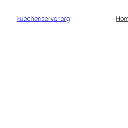
Skip
to
kuechenserver.org
Ho
content