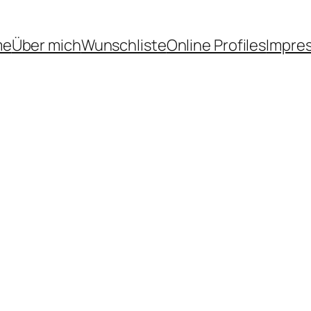
me
Über mich
Wunschliste
Online Profiles
Impre