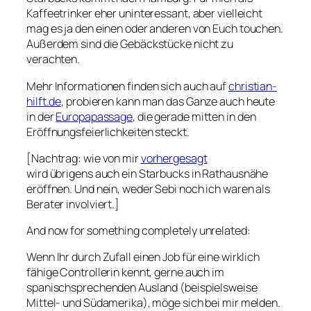
Kaffeetrinker eher uninteressant, aber vielleicht
mag es ja den einen oder anderen von Euch touchen.
Außerdem sind die Gebäckstücke nicht zu
verachten.
Mehr Informationen finden sich auch auf
christian-
hilft.de
, probieren kann man das Ganze auch heute
in der
Europapassage
, die gerade mitten in den
Eröffnungsfeierlichkeiten steckt.
[Nachtrag: wie von mir
vorhergesagt
wird übrigens auch ein Starbucks in Rathausnähe
eröffnen. Und nein, weder Sebi noch ich waren als
Berater involviert.]
And now for something completely unrelated:
Wenn Ihr durch Zufall einen Job für eine wirklich
fähige Controllerin kennt, gerne auch im
spanischsprechenden Ausland (beispielsweise
Mittel- und Südamerika), möge sich bei mir melden.