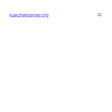
Skip
to
kuechenserver.org
content