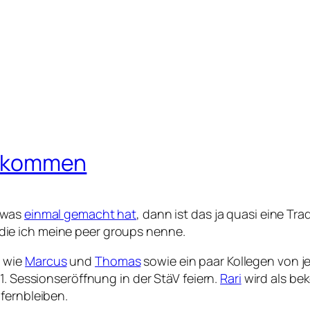
ir kommen
etwas
einmal gemacht hat
, dann ist das ja quasi eine Tr
ie ich meine peer groups nenne.
n wie
Marcus
und
Thomas
sowie ein paar Kollegen von je
1. Sessionseröffnung in der StäV feiern.
Rari
wird als be
fernbleiben.