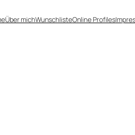
me
Über mich
Wunschliste
Online Profiles
Impre