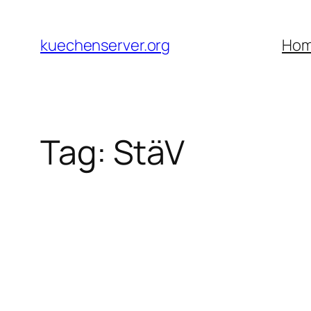
Skip
to
kuechenserver.org
Ho
content
Tag:
StäV