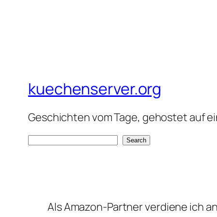
kuechenserver.org
Geschichten vom Tage, gehostet auf ein
S
Search
e
a
r
c
Als Amazon-Partner verdiene ich an 
h