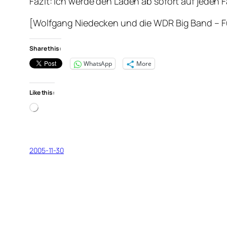
Fazit: Ich werde den Laden ab sofort auf jeden F
[Wolfgang Niedecken und die WDR Big Band – Fü
Share this:
WhatsApp
More
Like this:
Loading…
2005-11-30