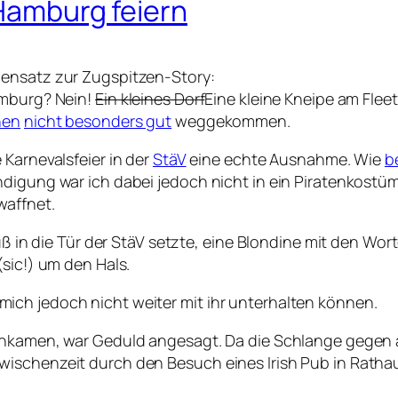
 Hamburg feiern
gensatz zur Zugspitzen-Story:
amburg? Nein!
Ein kleines Dorf
Eine kleine Kneipe am Fleet
hen
nicht besonders gut
weggekommen.
 Karnevalsfeier in der
StäV
eine echte Ausnahme. Wie
b
ndigung war ich dabei jedoch nicht in ein Piratenkost
waffnet.
uß in die Tür der StäV setzte, eine Blondine mit den Wort
(sic!) um den Hals.
ich jedoch nicht weiter mit ihr unterhalten können.
inkamen, war Geduld angesagt. Da die Schlange gegen a
wischenzeit durch den Besuch eines Irish Pub in Ratha