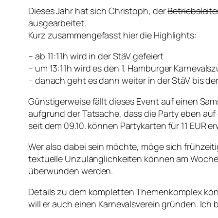
Dieses Jahr hat sich Christoph, der
Betriebsleite
ausgearbeitet.
Kurz zusammengefasst hier die Highlights:
– ab 11:11h wird in der StäV gefeiert
– um 13:11h wird es den 1. Hamburger Karnevals
– danach geht es dann weiter in der StäV bis de
Günstigerweise fällt dieses Event auf einen Sa
aufgrund der Tatsache, dass die Party eben auf e
seit dem 09.10. können Partykarten für 11 EUR 
Wer also dabei sein möchte, möge sich frühzeit
textuelle Unzulänglichkeiten können am Wochen
überwunden werden.
Details zu dem kompletten Themenkomplex könn
will er auch einen Karnevalsverein gründen. Ich 