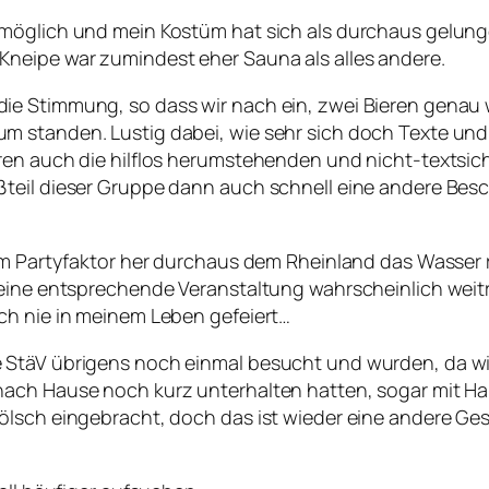
möglich und mein Kostüm hat sich als durchaus gelungen
Kneipe war zumindest eher Sauna als alles andere.
ie Stimmung, so dass wir nach ein, zwei Bieren genau 
 standen. Lustig dabei, wie sehr sich doch Texte und 
ren auch die hilflos herumstehenden und nicht-textsich
teil dieser Gruppe dann auch schnell eine andere Besc
vom Partyfaktor her durchaus dem Rheinland das Wasser
t eine entsprechende Veranstaltung wahrscheinlich wei
ch nie in meinem Leben gefeiert…
StäV übrigens noch einmal besucht und wurden, da wir
nach Hause noch kurz unterhalten hatten, sogar mit H
lsch eingebracht, doch das ist wieder eine andere Gesch